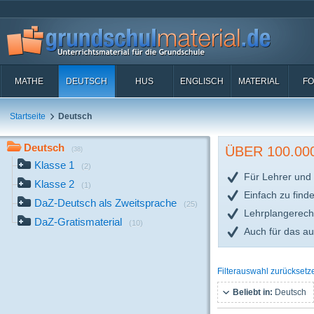
MATHE
DEUTSCH
HUS
ENGLISCH
MATERIAL
FO
Startseite
Deutsch
Deutsch
ÜBER 100.0
(38)
Klasse 1
(2)
Für Lehrer und 
Klasse 2
(1)
Einfach zu find
DaZ-Deutsch als Zweitsprache
(25)
Lehrplangerech
DaZ-Gratismaterial
(10)
Auch für das a
Filterauswahl zurücksetz
Beliebt in:
Deutsch