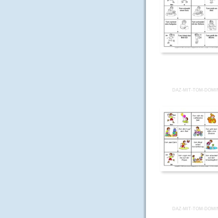
DAZ-MIT-TOM-DOMI
DAZ-MIT-TOM-DOMI