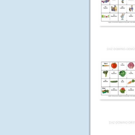
DAZ-DOMINO-GEMÜ
DAZ-DOMINO-OBST