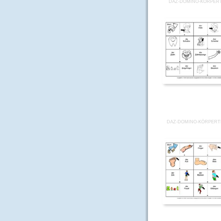
DAZ-DOMINO-KÖRPERT
DAZ-DOMINO-KÖRPERTE