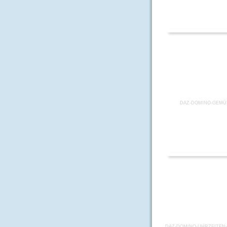
DAZ-DOMINO-GEMÜ
DAZ-DOMINO-UHRZEITEN-S