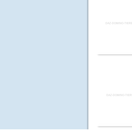
DAZ-DOMINO-TIERE
DAZ-DOMINO-TIER