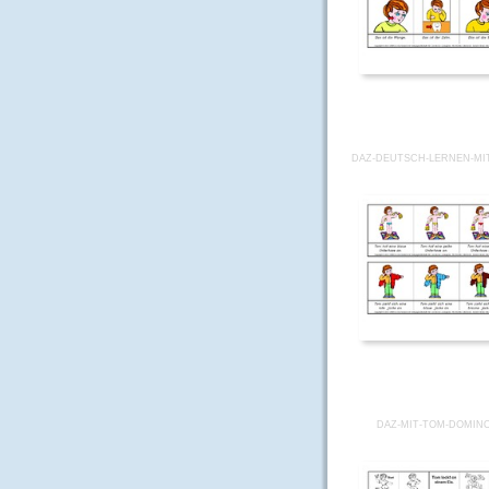
DAZ-DEUTSCH-LERNEN-MIT
DAZ-MIT-TOM-DOMINO