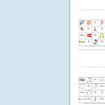
DAZ-DOMINO-KÖRPERTE
DAZ-DOMINO-KLEIDU