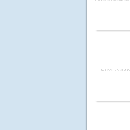
DAZ-DOMINO-KRANKH