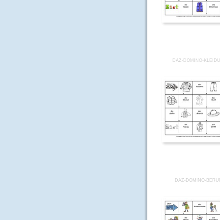
DAZ-DOMINO-KLEIDU
DAZ-DOMINO-BERUF