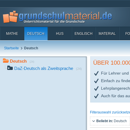
MATHE
DEUTSCH
HUS
ENGLISCH
MATERIAL
FO
Startseite
Deutsch
Deutsch
ÜBER 100.0
(24)
DaZ-Deutsch als Zweitsprache
(24)
Für Lehrer und 
Einfach zu find
Lehrplangerech
Auch für das a
Filterauswahl zurücksetz
Beliebt in:
Deutsch