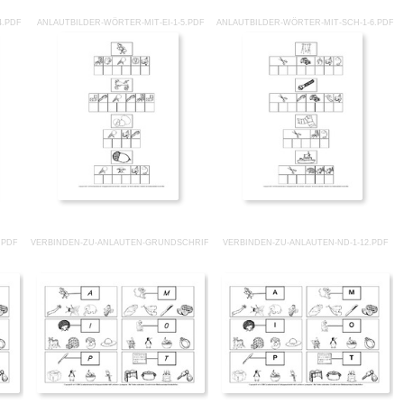
4.PDF
ANLAUTBILDER-WÖRTER-MIT-EI-1-5.PDF
ANLAUTBILDER-WÖRTER-MIT-SCH-1-6.PDF
.PDF
VERBINDEN-ZU-ANLAUTEN-GRUNDSCHRIFT-1-12.PDF
VERBINDEN-ZU-ANLAUTEN-ND-1-12.PDF