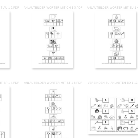
T-AU-1-5.PDF
ANLAUTBILDER-WÖRTER-MIT-CH-1-5.PDF
ANLAUTBILDER-WÖRTER-MIT-EU-1-
T-SP-1-4.PDF
ANLAUTBILDER-WÖRTER-MIT-ST-1-5.PDF
VERBINDEN-ZU-ANLAUTEN-BD-1-12