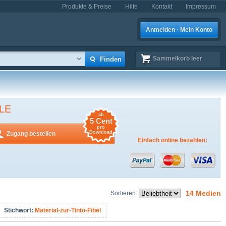
Produkte & Preise
Hilfe
Kontakt
Impressum
Anmelden · Mein Konto
Sammelkorb
leer
LE
ab
5 Cent
pro
Download
Zugang bestellen
Einfach online bezahlen:
14 Medien
Sortieren:
Stichwort:
Material-zur-Tinto-Fibel