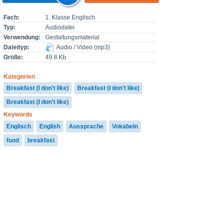
Fach:
1. Klasse Englisch
Typ:
Audiodatei
Verwendung:
Gestaltungsmaterial
Dateityp:
Audio / Video
(
mp3
)
Größe:
49.8 Kb
Kategorien
Breakfast (I don't like)
Breakfast (I don't like)
Breakfast (I don't like)
Keywords
Englisch
English
Aussprache
Vokabeln
food
breakfast