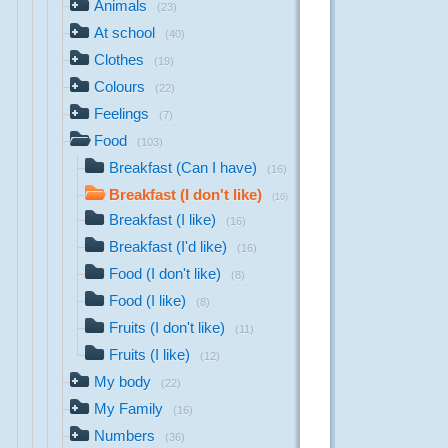
Animals
(23)
At school
(40)
Clothes
(19)
Colours
(22)
Feelings
(7)
Food
(103)
Breakfast (Can I have)
(16)
Breakfast (I don't like)
(16)
Breakfast (I like)
(16)
Breakfast (I'd like)
(16)
Food (I don't like)
(8)
Food (I like)
(8)
Fruits (I don't like)
(11)
Fruits (I like)
(12)
My body
(22)
My Family
(16)
Numbers
(36)