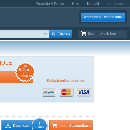
Produkte & Preise
Hilfe
Kontakt
Impressum
Anmelden · Mein Konto
Sammelkorb
leer
HULE
ab
5 Cent
pro
Download
Einfach online bezahlen:
1
Download
in den Sammelkorb
Punkt