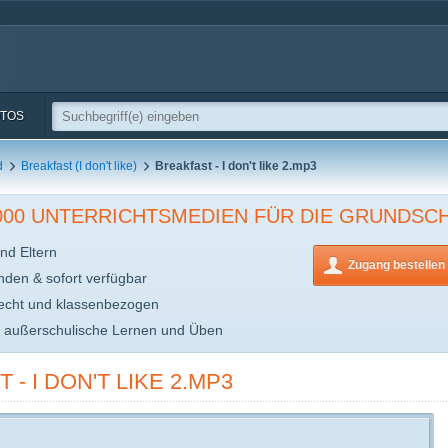
TOS
d
Breakfast (I don't like)
Breakfast - I don't like 2.mp3
.000 UNTERRICHTSMEDIEN FÜR DIE GRUNDSC
nd Eltern
Zugang bestellen
inden & sofort verfügbar
echt und klassenbezogen
s außerschulische Lernen und Üben
- I DON'T LIKE 2.MP3