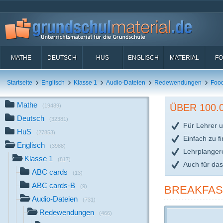
MATHE
DEUTSCH
HUS
ENGLISCH
MATERIAL
FO
Startseite
Englisch
Klasse 1
Audio-Dateien
Redewendungen
Foo
Mathe
ÜBER 100
(19489)
Deutsch
(32381)
Für Lehrer u
HuS
(27853)
Einfach zu f
Englisch
(3988)
Lehrplanger
Klasse 1
(817)
Auch für da
ABC cards
(13)
ABC cards-B
(9)
BREAKFAST 
Audio-Dateien
(731)
Redewendungen
(466)