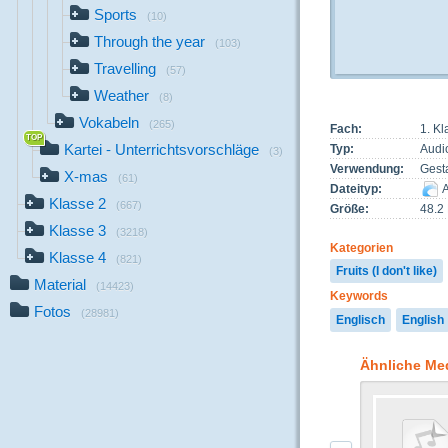
Sports
(10)
Through the year
(103)
Travelling
(57)
Weather
(8)
Vokabeln
(265)
Fach:
1. Kl
Kartei - Unterrichtsvorschläge
Typ:
Audi
(3)
Verwendung:
Gest
X-mas
(61)
Dateityp:
A
Klasse 2
(667)
Größe:
48.2
Klasse 3
(3218)
Kategorien
Klasse 4
(821)
Fruits (I don't like)
Material
(14423)
Keywords
Fotos
(28981)
Englisch
English
Ähnliche Me