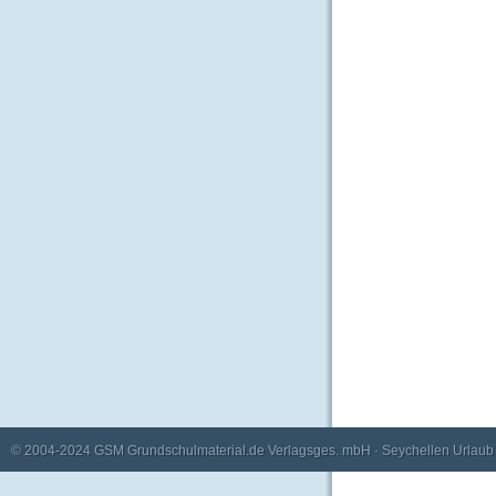
© 2004-2024
GSM Grundschulmaterial.de Verlagsges. mbH
·
Seychellen Urlaub