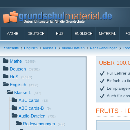
MATHE
DEUTSCH
HUS
ENGLISCH
MATERIAL
FO
Startseite
Englisch
Klasse 1
Audio-Dateien
Redewendungen
Foo
Mathe
ÜBER 100
(19489)
Deutsch
(32381)
Für Lehrer u
HuS
(27853)
Einfach zu f
Englisch
(3988)
Lehrplanger
Klasse 1
(817)
Auch für da
ABC cards
(13)
ABC cards-B
(9)
FRUITS - I
Audio-Dateien
(731)
Redewendungen
(466)