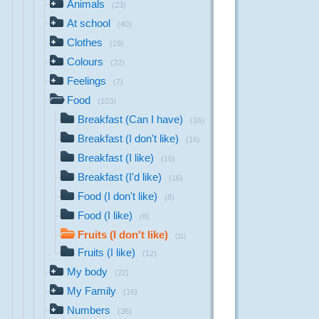
Animals
(23)
At school
(40)
Clothes
(19)
Colours
(22)
Feelings
(7)
Food
(103)
Breakfast (Can I have)
(16)
Breakfast (I don't like)
(16)
Breakfast (I like)
(16)
Breakfast (I'd like)
(16)
Food (I don't like)
(8)
Food (I like)
(8)
Fruits (I don't like)
(11)
Fruits (I like)
(12)
My body
(22)
My Family
(16)
Numbers
(36)