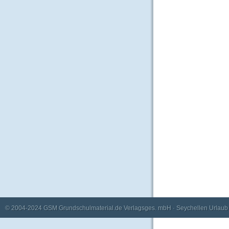
© 2004-2024
GSM Grundschulmaterial.de Verlagsges. mbH
·
Seychellen Urlaub