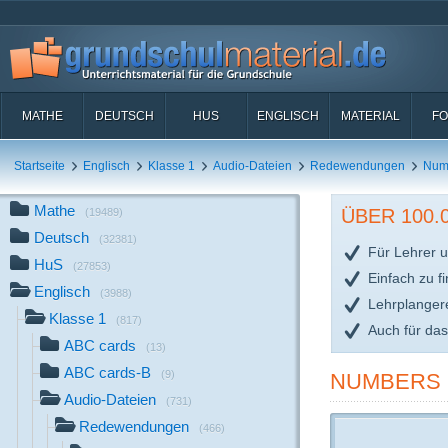
MATHE
DEUTSCH
HUS
ENGLISCH
MATERIAL
FO
Startseite
Englisch
Klasse 1
Audio-Dateien
Redewendungen
Num
Mathe
ÜBER 100
(19489)
Deutsch
(32381)
Für Lehrer u
HuS
(27853)
Einfach zu f
Englisch
(3988)
Lehrplanger
Klasse 1
(817)
Auch für da
ABC cards
(13)
ABC cards-B
(9)
NUMBERS 1
Audio-Dateien
(731)
Redewendungen
(466)