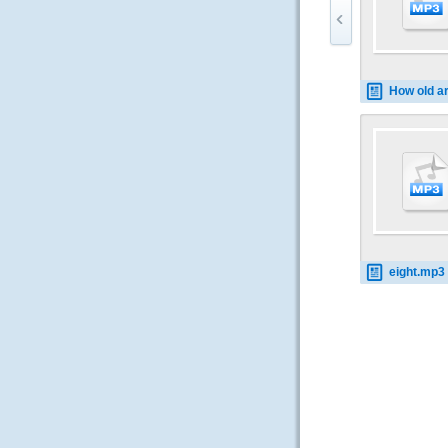
How old are you - 5-10
eight.mp3