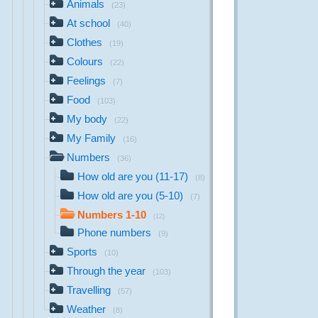
Animals
(23)
At school
(40)
Clothes
(19)
Colours
(22)
Feelings
(7)
Food
(103)
My body
(22)
My Family
(16)
Numbers
(36)
How old are you (11-17)
(8)
How old are you (5-10)
(7)
Numbers 1-10
(12)
Phone numbers
(9)
Sports
(10)
Through the year
(103)
Travelling
(57)
Weather
(8)