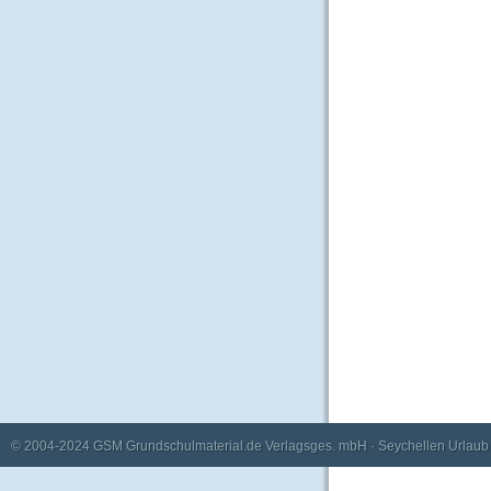
© 2004-2024
GSM Grundschulmaterial.de Verlagsges. mbH
·
Seychellen Urlaub