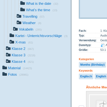
What is the date
(32)
What's the time
(13)
Travelling
(57)
Weather
(8)
Vokabeln
(265)
Fach:
1. Kl
Kartei - Unterrichtsvorschläge
Typ:
Audi
(3)
Verwendung:
Gest
X-mas
(61)
Dateityp:
A
Klasse 2
(667)
Größe:
53.1
Klasse 3
(3218)
Kategorien
Klasse 4
(821)
Months (Birthday)
Material
(14423)
Keywords
Fotos
(28981)
Englisch
English
Ähnliche Me