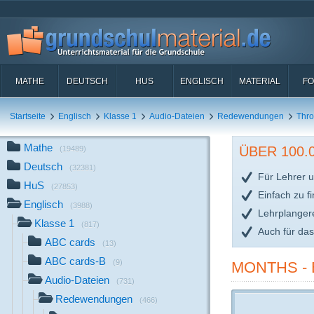
MATHE
DEUTSCH
HUS
ENGLISCH
MATERIAL
FO
Startseite
Englisch
Klasse 1
Audio-Dateien
Redewendungen
Thro
Mathe
ÜBER 100
(19489)
Deutsch
(32381)
Für Lehrer u
HuS
(27853)
Einfach zu f
Englisch
(3988)
Lehrplanger
Klasse 1
(817)
Auch für da
ABC cards
(13)
ABC cards-B
(9)
MONTHS - 
Audio-Dateien
(731)
Redewendungen
(466)