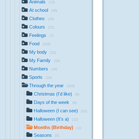
Animals
(23)
At school
(40)
Clothes
(19)
Colours
(22)
Feelings
(7)
Food
(103)
My body
(22)
My Family
(16)
Numbers
(36)
Sports
(10)
Through the year
(103)
Christmas (I'd like)
(8)
Days of the week
(8)
Halloween (I can see)
(12)
Halloween (It's a)
(12)
Months (Birthday)
(13)
Seasons
(5)