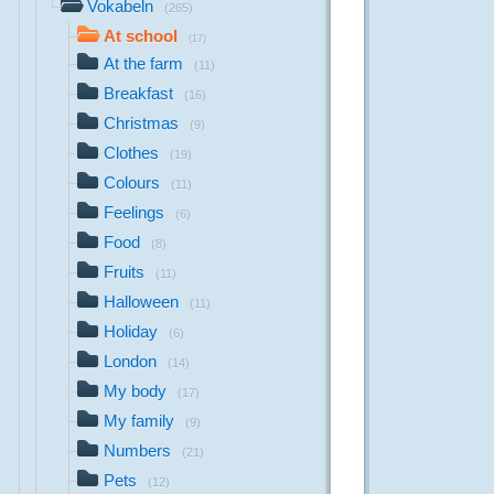
Vokabeln
(265)
At school
(17)
At the farm
(11)
Breakfast
(16)
Christmas
(9)
Clothes
(19)
Colours
(11)
Feelings
(6)
Food
(8)
Fruits
(11)
Halloween
(11)
Holiday
(6)
London
(14)
My body
(17)
My family
(9)
Numbers
(21)
Pets
(12)