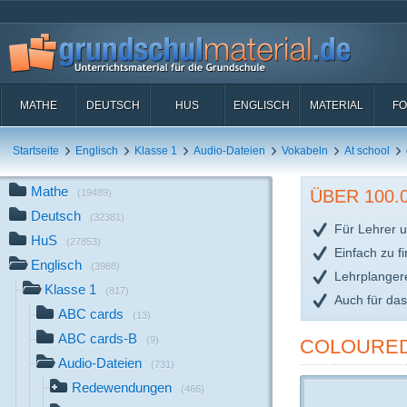
MATHE
DEUTSCH
HUS
ENGLISCH
MATERIAL
FO
Startseite
Englisch
Klasse 1
Audio-Dateien
Vokabeln
At school
Mathe
ÜBER 100
(19489)
Deutsch
(32381)
Für Lehrer u
HuS
(27853)
Einfach zu f
Englisch
(3988)
Lehrplanger
Klasse 1
(817)
Auch für da
ABC cards
(13)
ABC cards-B
(9)
COLOURED
Audio-Dateien
(731)
Redewendungen
(466)