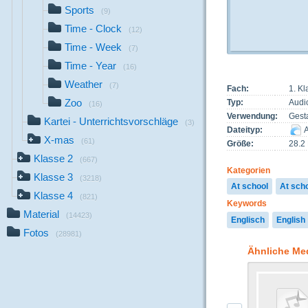
Sports
(9)
Time - Clock
(12)
Time - Week
(7)
Time - Year
(16)
Weather
(7)
Fach:
1. Kl
Zoo
Typ:
Audi
(16)
Verwendung:
Gest
Kartei - Unterrichtsvorschläge
(3)
Dateityp:
A
X-mas
(61)
Größe:
28.2
Klasse 2
(667)
Kategorien
Klasse 3
(3218)
At school
At sch
Klasse 4
(821)
Keywords
Material
(14423)
Englisch
English
Fotos
(28981)
Ähnliche Me