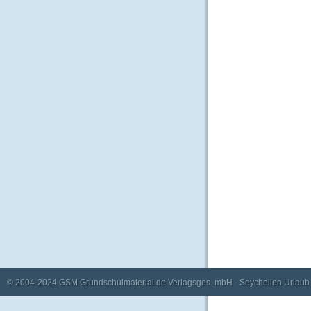
© 2004-2024
GSM Grundschulmaterial.de Verlagsges. mbH
·
Seychellen Urlaub