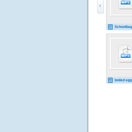
Schoolbag 0
boiled eg