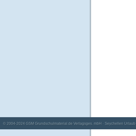
© 2004-2024
GSM Grundschulmaterial.de Verlagsges. mbH
·
Seychellen Urlaub