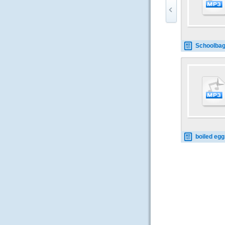
Schoolbag 0
boiled eg