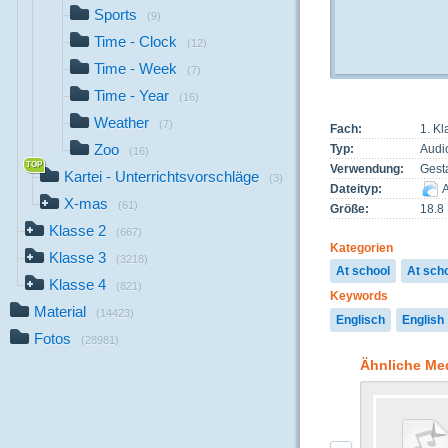
Sports
(9)
Time - Clock
(12)
Time - Week
(7)
Time - Year
(16)
Weather
(7)
Fach:
1. Kl
Zoo
Typ:
Audi
(16)
Verwendung:
Gest
Kartei - Unterrichtsvorschläge
(3)
Dateityp:
A
X-mas
(61)
Größe:
18.8
Klasse 2
(667)
Kategorien
Klasse 3
(3218)
At school
At sch
Klasse 4
(821)
Keywords
Material
(14423)
Englisch
English
Fotos
(28981)
Ähnliche Me