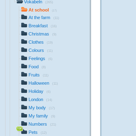
Vokabeln
(265)
At school
(17)
At the farm
(11)
Breakfast
(16)
Christmas
(9)
Clothes
(19)
Colours
(11)
Feelings
(6)
Food
(8)
Fruits
(11)
Halloween
(11)
Holiday
(6)
London
(14)
My body
(17)
My family
(9)
Numbers
(21)
Pets
(12)