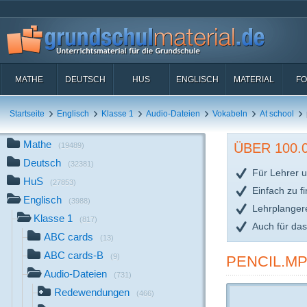
MATHE
DEUTSCH
HUS
ENGLISCH
MATERIAL
FO
Startseite
Englisch
Klasse 1
Audio-Dateien
Vokabeln
At school
Mathe
ÜBER 100
(19489)
Deutsch
(32381)
Für Lehrer u
HuS
(27853)
Einfach zu f
Englisch
(3988)
Lehrplanger
Klasse 1
(817)
Auch für da
ABC cards
(13)
ABC cards-B
(9)
PENCIL.MP
Audio-Dateien
(731)
Redewendungen
(466)