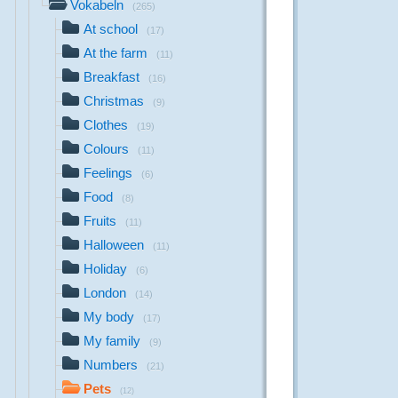
Vokabeln
(265)
At school
(17)
At the farm
(11)
Breakfast
(16)
Christmas
(9)
Clothes
(19)
Colours
(11)
Feelings
(6)
Food
(8)
Fruits
(11)
Halloween
(11)
Holiday
(6)
London
(14)
My body
(17)
My family
(9)
Numbers
(21)
Pets
(12)