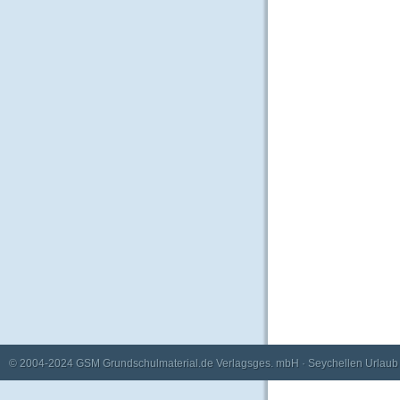
© 2004-2024
GSM Grundschulmaterial.de Verlagsges. mbH
·
Seychellen Urlaub