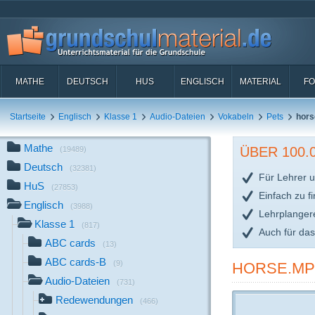
MATHE
DEUTSCH
HUS
ENGLISCH
MATERIAL
FO
Startseite
Englisch
Klasse 1
Audio-Dateien
Vokabeln
Pets
hor
Mathe
ÜBER 100
(19489)
Deutsch
(32381)
Für Lehrer u
HuS
(27853)
Einfach zu f
Englisch
(3988)
Lehrplanger
Klasse 1
(817)
Auch für da
ABC cards
(13)
ABC cards-B
(9)
HORSE.MP
Audio-Dateien
(731)
Redewendungen
(466)