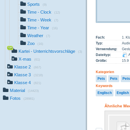
Sports
(9)
Time - Clock
(12)
Time - Week
(7)
Time - Year
(16)
Weather
(7)
Fach:
1. Kl
Zoo
Typ:
Audi
(16)
Verwendung:
Gest
Kartei - Unterrichtsvorschläge
(3)
Dateityp:
A
X-mas
(61)
Größe:
15.9
Klasse 2
(667)
Kategorien
Klasse 3
(3218)
Pets
Pets
Pets
Klasse 4
(821)
Keywords
Material
(14423)
Englisch
English
Fotos
(28981)
Ähnliche Me