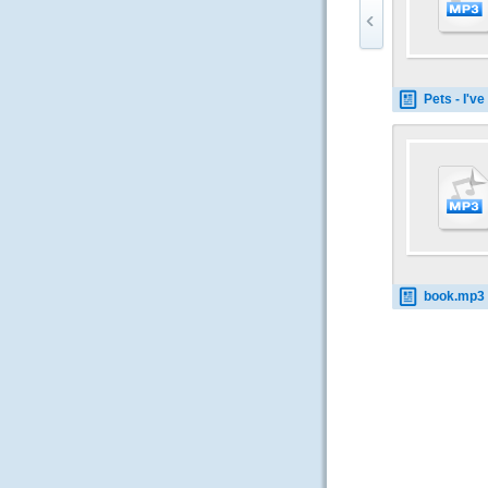
Pets - I've got 
book.mp3