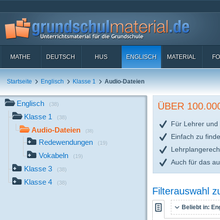
MATHE
DEUTSCH
HUS
ENGLISCH
MATERIAL
FO
Startseite
Englisch
Klasse 1
Audio-Dateien
Englisch
ÜBER 100.0
(38)
Klasse 1
(38)
Für Lehrer und 
Audio-Dateien
(38)
Einfach zu find
Redewendungen
(19)
Lehrplangerech
Vokabeln
(19)
Auch für das a
Klasse 3
(38)
Klasse 4
(38)
Filterauswahl 
Beliebt in:
Eng