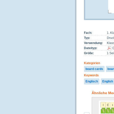
Fach:
1. Kl
Typ:
Druc
Verwendung:
Klas
Dateityp:
Größe:
1 Sei
Kategorien
board cards
boar
Keywords
Englisch
English
Ähnliche Me