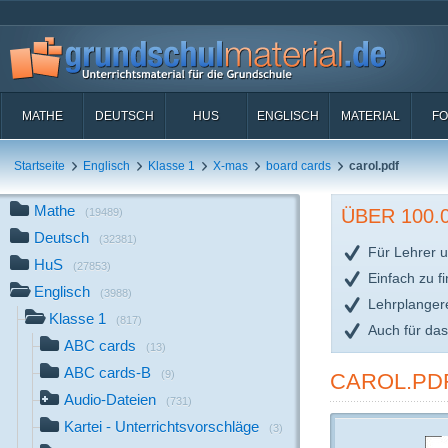
MATHE
DEUTSCH
HUS
ENGLISCH
MATERIAL
FO
Startseite
Englisch
Klasse 1
X-mas
board cards
carol.pdf
Mathe
ÜBER 100
(19489)
Deutsch
(32381)
Für Lehrer u
HuS
(27853)
Einfach zu f
Englisch
(3988)
Lehrplanger
Klasse 1
(817)
Auch für da
ABC cards
(13)
ABC cards-B
(9)
CAROL.PD
Audio-Dateien
(731)
Kartei - Unterrichtsvorschläge
(3)