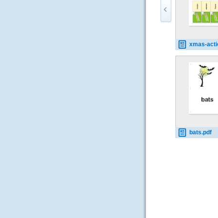
xmas-action 0
bats.pdf