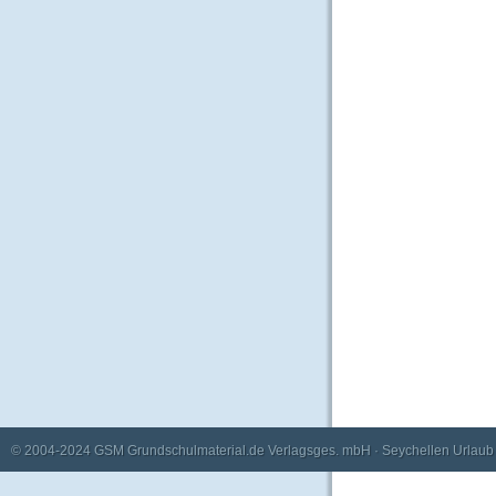
© 2004-2024
GSM Grundschulmaterial.de Verlagsges. mbH
·
Seychellen Urlaub