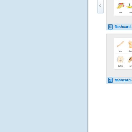
flashcard - food-dri
flashcard - body 