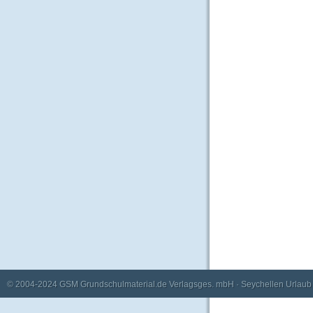
© 2004-2024
GSM Grundschulmaterial.de Verlagsges. mbH
·
Seychellen Urlaub