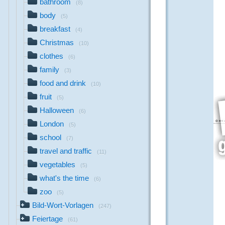
bathroom
(8)
body
(5)
breakfast
(4)
Christmas
(10)
clothes
(6)
family
(3)
food and drink
(10)
fruit
(5)
Halloween
(6)
London
(5)
school
(7)
travel and traffic
(11)
vegetables
(5)
what's the time
(6)
zoo
(5)
Bild-Wort-Vorlagen
(247)
Feiertage
(61)