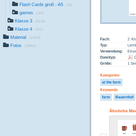
Flash Cards groß - A5
(25)
games
(119)
Klasse 3
(3218)
Klasse 4
(821)
Material
(14423)
Fach:
2. Kl
Fotos
Typ:
Lernk
(28981)
Verwendung:
Einze
Dateityp:
Größe:
1 Sei
Kategorien
at the farm
Keywords
farm
Bauernhof
Ähnliche Me