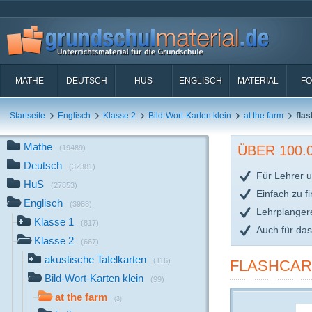
MATHE
DEUTSCH
HUS
ENGLISCH
MATERIAL
FO
Startseite
Englisch
Klasse 2
Bild-Wort-Karten klein
at the farm
flas
Mathe
ÜBER 100
(19489)
Deutsch
(32381)
Für Lehrer u
HuS
(27853)
Einfach zu f
Englisch
(3988)
Lehrplanger
Klasse 1
(817)
Auch für da
Klasse 2
(667)
akustische Tafelkarten
(116)
FLASHCARD
Bild-Wort-Karten klein
(99)
at the farm
(3)