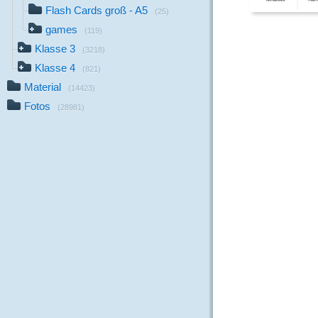
Flash Cards groß - A5
(25)
games
(119)
Klasse 3
(3218)
Klasse 4
(821)
Material
(14423)
Fotos
(28981)