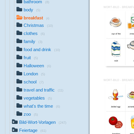
bathroom
(8)
WORT-BILD - BREAKF
body
(5)
breakfast
(4)
Christmas
(10)
clothes
(6)
family
(3)
food and drink
(10)
fruit
(5)
Halloween
(6)
London
(5)
WORT-BILD - BREAKF
school
(7)
travel and traffic
(11)
vegetables
(5)
what's the time
(6)
zoo
(5)
Bild-Wort-Vorlagen
(247)
Feiertage
(61)