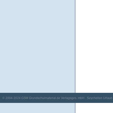
© 2004-2024
GSM Grundschulmaterial.de Verlagsges. mbH
·
Seychellen Urlaub