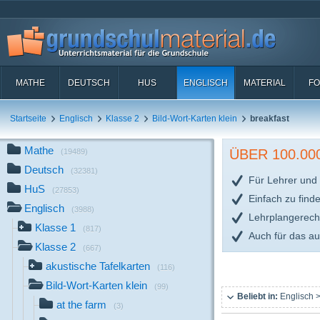
MATHE
DEUTSCH
HUS
ENGLISCH
MATERIAL
FO
Startseite
Englisch
Klasse 2
Bild-Wort-Karten klein
breakfast
Mathe
ÜBER 100.0
(19489)
Deutsch
(32381)
Für Lehrer und 
HuS
(27853)
Einfach zu find
Englisch
(3988)
Lehrplangerech
Klasse 1
(817)
Auch für das a
Klasse 2
(667)
akustische Tafelkarten
(116)
Bild-Wort-Karten klein
(99)
Beliebt in:
Englisch >
at the farm
(3)