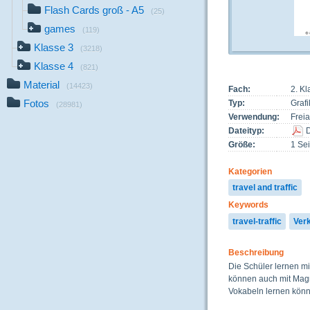
Flash Cards groß - A5
(25)
games
(119)
Klasse 3
(3218)
Klasse 4
(821)
Material
(14423)
Fach:
2. Kl
Fotos
Typ:
Grafi
(28981)
Verwendung:
Freia
Dateityp:
Größe:
1 Sei
Kategorien
travel and traffic
Keywords
travel-traffic
Ver
Beschreibung
Die Schüler lernen m
können auch mit Magn
Vokabeln lernen könn