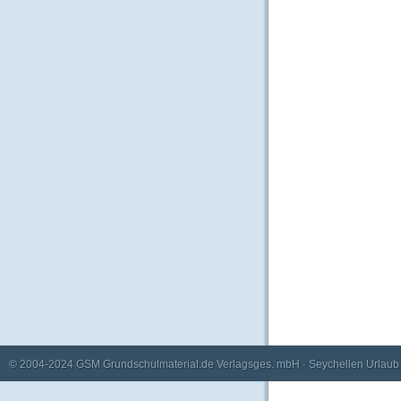
© 2004-2024
GSM Grundschulmaterial.de Verlagsges. mbH
·
Seychellen Urlaub