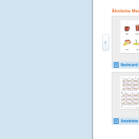
Ähnliche Me
flashcard - food-dri
Setzleiste_travel-traffic ans