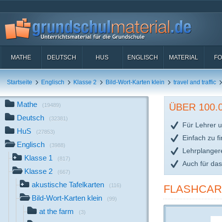
MATHE
DEUTSCH
HUS
ENGLISCH
MATERIAL
FO
Startseite
Englisch
Klasse 2
Bild-Wort-Karten klein
travel and traffic
Mathe
ÜBER 100
(19489)
Deutsch
(32381)
Für Lehrer u
HuS
(27853)
Einfach zu f
Englisch
(3988)
Lehrplanger
Klasse 1
(817)
Auch für da
Klasse 2
(667)
akustische Tafelkarten
(116)
FLASHCARD
Bild-Wort-Karten klein
(99)
at the farm
(3)