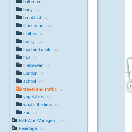
bathroom
(8)
body
(5)
breakfast
(4)
Christmas
(10)
clothes
(6)
family
(3)
food and drink
(10)
fruit
(5)
Halloween
(6)
London
(5)
school
(7)
travel and traffic
(11)
vegetables
(5)
what's the time
(6)
zoo
(5)
Bild-Wort-Vorlagen
(247)
Feiertage
(61)