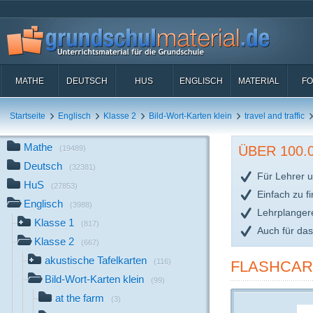
MATHE
DEUTSCH
HUS
ENGLISCH
MATERIAL
FO
Startseite
Englisch
Klasse 2
Bild-Wort-Karten klein
travel and traffic
Mathe
ÜBER 100
(19489)
Deutsch
(32381)
Für Lehrer u
HuS
(27853)
Einfach zu f
Englisch
(3988)
Lehrplanger
Klasse 1
(817)
Auch für da
Klasse 2
(667)
akustische Tafelkarten
(116)
FLASHCARD
Bild-Wort-Karten klein
(99)
at the farm
(3)