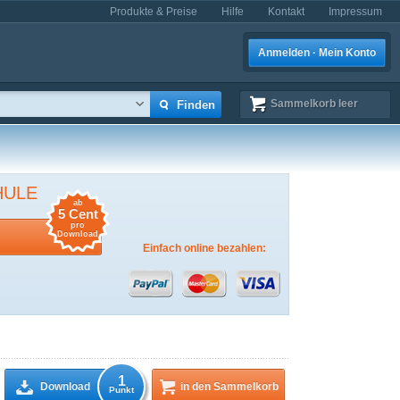
Produkte & Preise
Hilfe
Kontakt
Impressum
Anmelden · Mein Konto
Sammelkorb
leer
HULE
ab
5 Cent
pro
Download
Einfach online bezahlen:
1
Download
in den Sammelkorb
Punkt