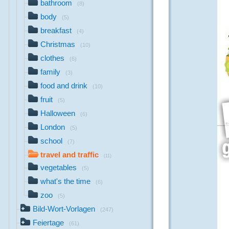
bathroom
(8)
body
(5)
breakfast
(4)
Christmas
(10)
clothes
(6)
family
(3)
food and drink
(10)
fruit
(5)
Halloween
(6)
London
(5)
school
(7)
travel and traffic
(11)
vegetables
(5)
what's the time
(6)
zoo
(5)
Bild-Wort-Vorlagen
(247)
Feiertage
(61)