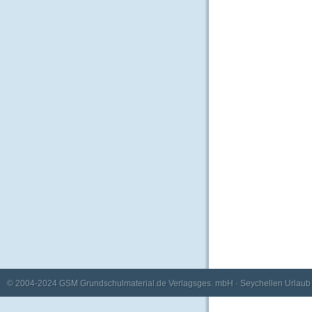
© 2004-2024
GSM Grundschulmaterial.de Verlagsges. mbH
·
Seychellen Urlaub