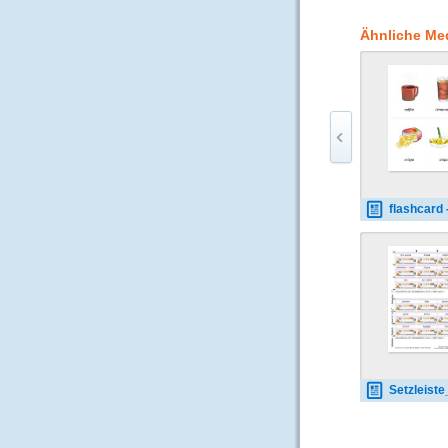
Ähnliche Me
flashcard - food-dri
Setzleiste_travel-traffic ans