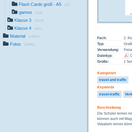
Flash Cards groß - A5
(25)
games
(119)
Klasse 3
(3218)
Klasse 4
(821)
Material
(14423)
Fach:
2. Kl
Fotos
Typ:
Grafi
(28981)
Verwendung:
Freia
Dateityp:
Größe:
1 Sei
Kategorien
travel and traffic
Keywords
travel-traffic
Ver
Beschreibung
Die Schüler lernen m
können auch mit Magn
Vokabeln lernen könn