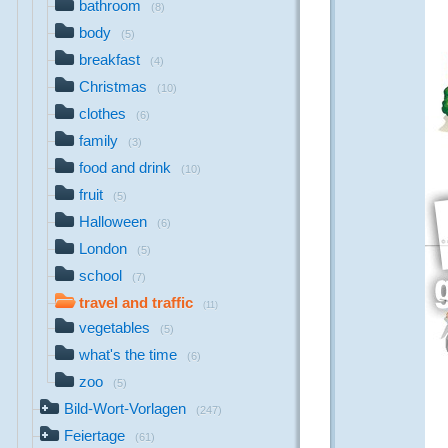
bathroom
(8)
body
(5)
breakfast
(4)
Christmas
(10)
clothes
(6)
family
(3)
food and drink
(10)
fruit
(5)
Halloween
(6)
London
(5)
school
(7)
travel and traffic
(11)
vegetables
(5)
what's the time
(6)
zoo
(5)
Bild-Wort-Vorlagen
(247)
Feiertage
(61)