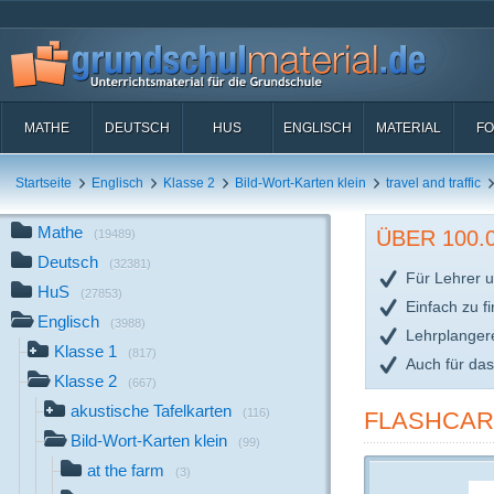
MATHE
DEUTSCH
HUS
ENGLISCH
MATERIAL
FO
Startseite
Englisch
Klasse 2
Bild-Wort-Karten klein
travel and traffic
Mathe
ÜBER 100
(19489)
Deutsch
(32381)
Für Lehrer u
HuS
(27853)
Einfach zu f
Englisch
(3988)
Lehrplanger
Klasse 1
(817)
Auch für da
Klasse 2
(667)
akustische Tafelkarten
(116)
FLASHCARD
Bild-Wort-Karten klein
(99)
at the farm
(3)