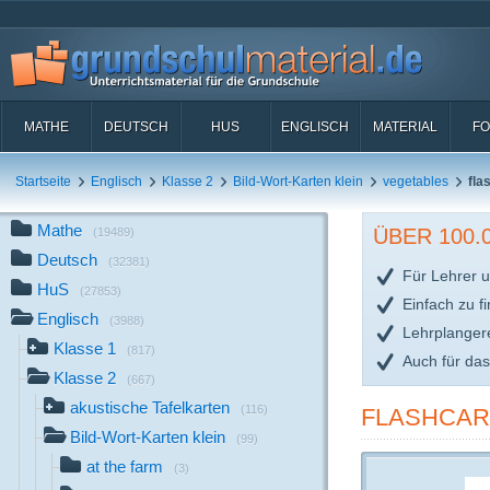
MATHE
DEUTSCH
HUS
ENGLISCH
MATERIAL
FO
Startseite
Englisch
Klasse 2
Bild-Wort-Karten klein
vegetables
fla
Mathe
ÜBER 100
(19489)
Deutsch
(32381)
Für Lehrer u
HuS
(27853)
Einfach zu f
Englisch
(3988)
Lehrplanger
Klasse 1
(817)
Auch für da
Klasse 2
(667)
akustische Tafelkarten
(116)
FLASHCARD
Bild-Wort-Karten klein
(99)
at the farm
(3)