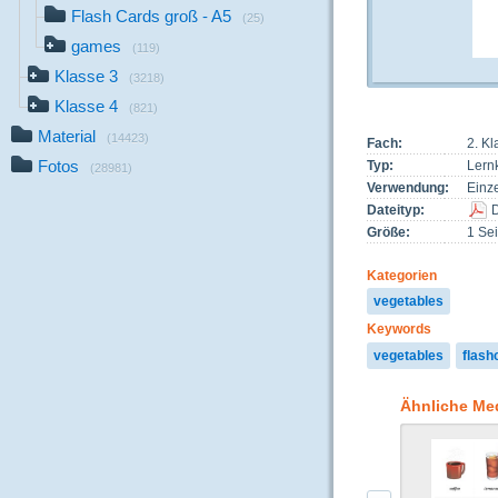
Flash Cards groß - A5
(25)
games
(119)
Klasse 3
(3218)
Klasse 4
(821)
Material
(14423)
Fach:
2. Kl
Fotos
Typ:
Lernk
(28981)
Verwendung:
Einze
Dateityp:
Größe:
1 Sei
Kategorien
vegetables
Keywords
vegetables
flash
Ähnliche Me