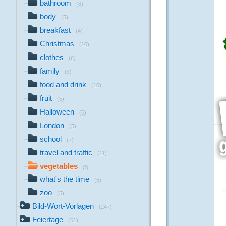
bathroom
(8)
body
(5)
breakfast
(4)
Christmas
(10)
clothes
(6)
family
(3)
food and drink
(10)
fruit
(5)
Halloween
(6)
London
(5)
school
(7)
travel and traffic
(11)
vegetables
(5)
what's the time
(6)
zoo
(5)
Bild-Wort-Vorlagen
(247)
Feiertage
(61)