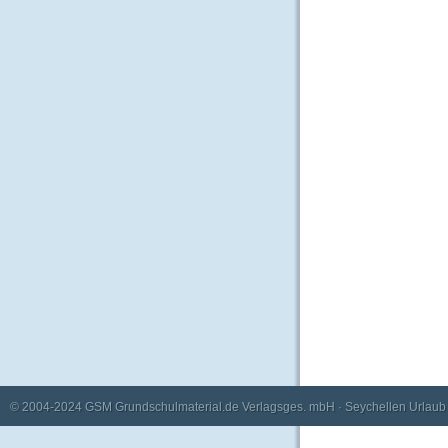
© 2004-2024
GSM Grundschulmaterial.de Verlagsges. mbH
·
Seychellen Urlaub