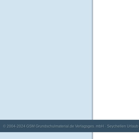
© 2004-2024
GSM Grundschulmaterial.de Verlagsges. mbH
·
Seychellen Urlaub