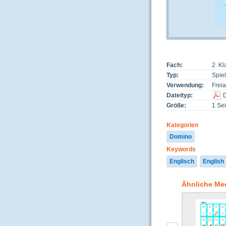
Fach:
2. Kl
Typ:
Spiel
Verwendung:
Freia
Dateityp:
Größe:
1 Sei
Kategorien
Domino
Keywords
Englisch
English
Ähnliche Me