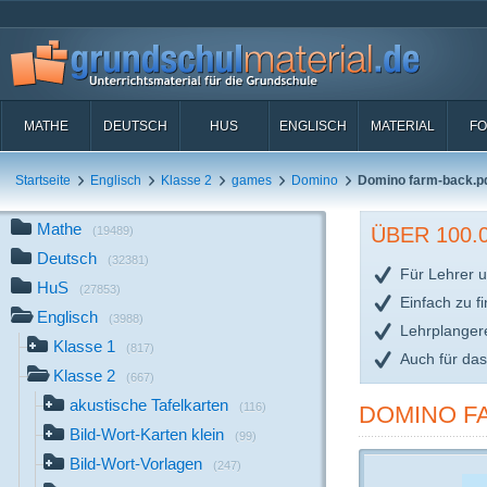
MATHE
DEUTSCH
HUS
ENGLISCH
MATERIAL
FO
Startseite
Englisch
Klasse 2
games
Domino
Domino farm-back.p
Mathe
ÜBER 100
(19489)
Deutsch
(32381)
Für Lehrer u
HuS
(27853)
Einfach zu f
Englisch
(3988)
Lehrplanger
Klasse 1
(817)
Auch für da
Klasse 2
(667)
akustische Tafelkarten
(116)
DOMINO F
Bild-Wort-Karten klein
(99)
Bild-Wort-Vorlagen
(247)