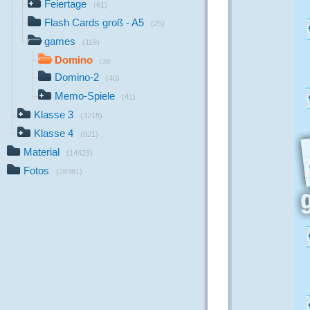
Feiertage
(61)
Flash Cards groß - A5
(25)
games
(119)
Domino
(38)
Domino-2
(40)
Memo-Spiele
(41)
Klasse 3
(3218)
Klasse 4
(821)
Material
(14423)
Fotos
(28981)