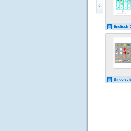
Englisch_36_0
Bingo-school 0