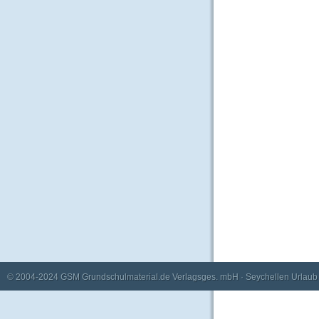
© 2004-2024
GSM Grundschulmaterial.de Verlagsges. mbH
·
Seychellen Urlaub