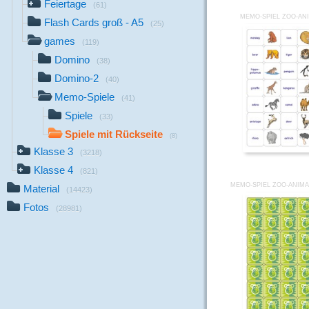
Feiertage
(61)
MEMO-SPIEL ZOO-AN
Flash Cards groß - A5
(25)
games
(119)
Domino
(38)
Domino-2
(40)
Memo-Spiele
(41)
Spiele
(33)
Spiele mit Rückseite
(8)
Klasse 3
(3218)
Klasse 4
(821)
MEMO-SPIEL ZOO-ANIMA
Material
(14423)
Fotos
(28981)