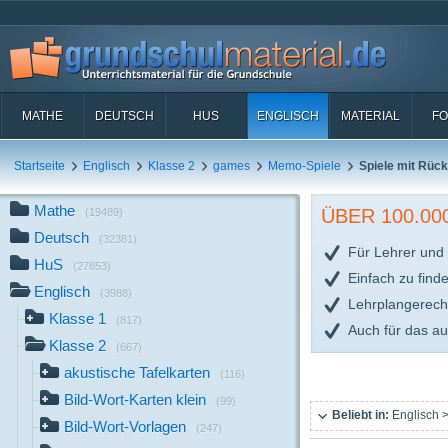
MATHE
DEUTSCH
HUS
ENGLISCH
MATERIAL
FO
Startseite
Englisch
Klasse 2
games
Memo-Spiele
Spiele mit Rück
Mathe
ÜBER 100.0
(19489)
Deutsch
(32381)
Für Lehrer und 
HuS
(27853)
Einfach zu find
Englisch
(3988)
Lehrplangerech
Klasse 1
(817)
Auch für das a
Klasse 2
(667)
akustische Tafelkarten
(116)
Bild-Wort-Karten klein
(99)
Beliebt in:
Englisch >
Bild-Wort-Vorlagen
(247)