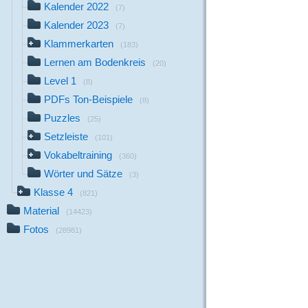
Kalender 2022
(7)
Kalender 2023
(7)
Klammerkarten
(183)
Lernen am Bodenkreis
(20)
Level 1
(8)
PDFs Ton-Beispiele
(8)
Puzzles
(25)
Setzleiste
(101)
Vokabeltraining
(360)
Wörter und Sätze
(3)
Klasse 4
(821)
Material
(14423)
Fotos
(28981)