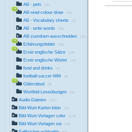
AB - pets
(11)
AB-read-colour-draw
(19)
AB - Vocabulary sheets
(5)
AB - write words
(56)
AB-zuordnen-ausschneiden
(78)
Erfahrungsfelder
(50)
Erste englische Sätze
(24)
Erste englische Wörter
(21)
food and drinks
(6)
football-soccer-WM
(6)
Gitterrätsel
(8)
Wortfeld-Leseübungen
(11)
Audio-Dateien
(731)
Bild-Wort-Karten klein
(12)
Bild-Wort-Vorlagen color
(270)
Bild-Wort-Vorlagen sw
(29)
Faltbücher-achtseitig