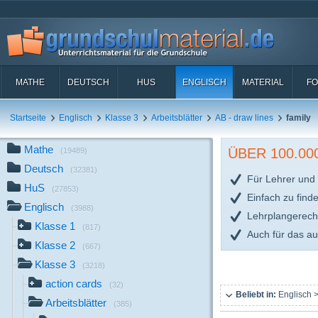
MATHE
DEUTSCH
HUS
ENGLISCH
MATERIAL
FO
Startseite
Englisch
Klasse 3
Arbeitsblätter
AB - draw lines
family
Mathe
ÜBER 100.0
(19489)
Deutsch
(32381)
Für Lehrer und 
HuS
(27853)
Einfach zu find
Englisch
(3988)
Lehrplangerech
Klasse 1
(817)
Auch für das a
Klasse 2
(667)
Klasse 3
(3218)
action cards
(32)
Beliebt in:
Englisch >
Arbeitsblätter
(385)