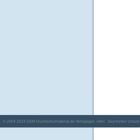
© 2004-2024
GSM Grundschulmaterial.de Verlagsges. mbH
·
Seychellen Urlaub