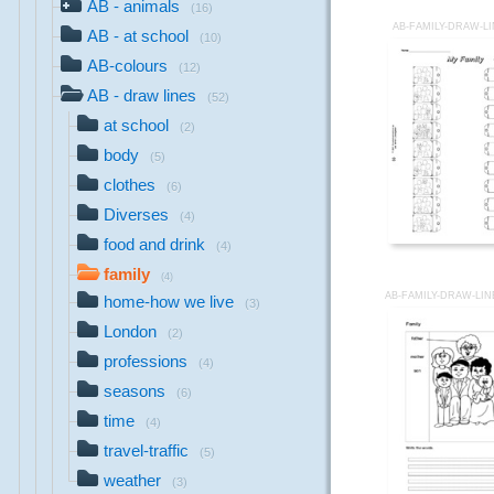
AB - animals
(16)
AB-FAMILY-DRAW-L
AB - at school
(10)
AB-colours
(12)
AB - draw lines
(52)
at school
(2)
body
(5)
clothes
(6)
Diverses
(4)
food and drink
(4)
family
(4)
AB-FAMILY-DRAW-LIN
home-how we live
(3)
London
(2)
professions
(4)
seasons
(6)
time
(4)
travel-traffic
(5)
weather
(3)