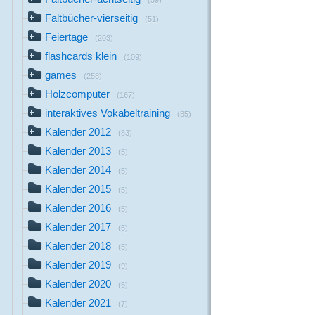
(59)
Faltbücher-vierseitig
(51)
Feiertage
(203)
flashcards klein
(109)
games
(258)
Holzcomputer
(167)
interaktives Vokabeltraining
(85)
Kalender 2012
(83)
Kalender 2013
(5)
Kalender 2014
(5)
Kalender 2015
(5)
Kalender 2016
(5)
Kalender 2017
(5)
Kalender 2018
(5)
Kalender 2019
(9)
Kalender 2020
(6)
Kalender 2021
(7)