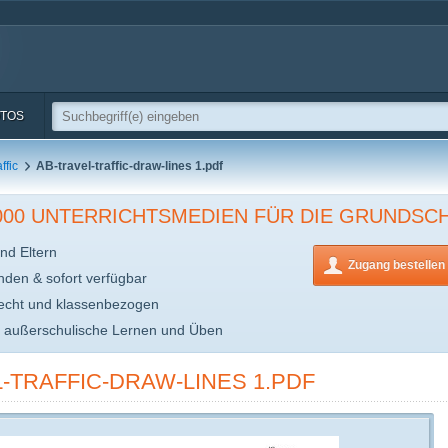
TOS
ffic
AB-travel-traffic-draw-lines 1.pdf
.000 UNTERRICHTSMEDIEN FÜR DIE GRUNDSC
nd Eltern
Zugang bestellen
inden & sofort verfügbar
echt und klassenbezogen
s außerschulische Lernen und Üben
-TRAFFIC-DRAW-LINES 1.PDF