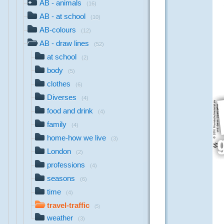
AB - animals
(16)
AB - at school
(10)
AB-colours
(12)
AB - draw lines
(52)
at school
(2)
body
(5)
clothes
(6)
Diverses
(4)
food and drink
(4)
family
(4)
home-how we live
(3)
London
(2)
professions
(4)
seasons
(6)
time
(4)
travel-traffic
(5)
weather
(3)