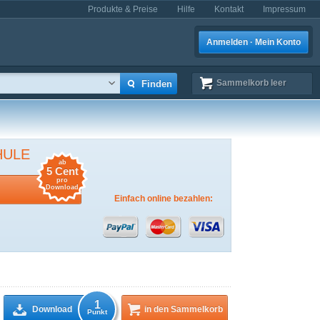
Produkte & Preise
Hilfe
Kontakt
Impressum
Anmelden · Mein Konto
Sammelkorb
leer
HULE
ab
5 Cent
pro
Download
Einfach online bezahlen:
1
Download
in den Sammelkorb
Punkt