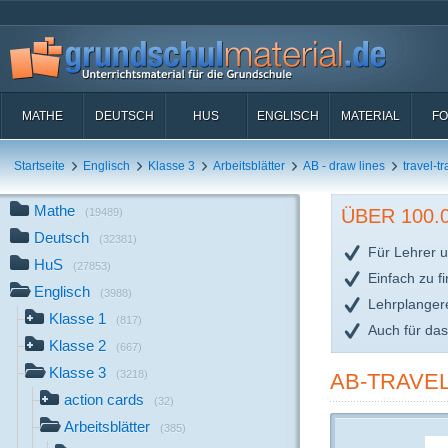
MATHE
DEUTSCH
HUS
ENGLISCH
MATERIAL
FO
Startseite
Englisch
Klasse 3
Arbeitsblätter
AB - draw lines
travel-tra
Mathe
ÜBER 100
(19489)
Deutsch
(32381)
Für Lehrer u
HuS
(27853)
Einfach zu f
Englisch
(3988)
Lehrplanger
Klasse 1
(817)
Auch für da
Klasse 2
(667)
Klasse 3
(3218)
AB-TRAVEL
action cards
(32)
Arbeitsblätter
(385)