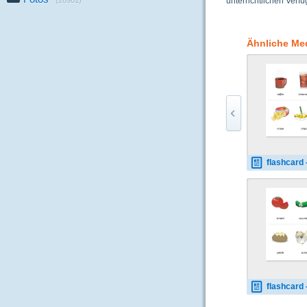
(28981)
unterrichtlichen Verf
Ähnliche Me
flashcard - food-dri
flashcard - vegetable