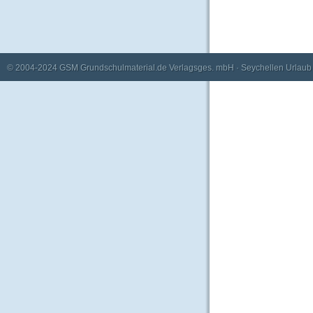
© 2004-2024
GSM Grundschulmaterial.de Verlagsges. mbH
·
Seychellen Urlaub