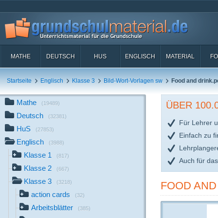
MATHE
DEUTSCH
HUS
ENGLISCH
MATERIAL
FO
Startseite
Englisch
Klasse 3
Bild-Wort-Vorlagen sw
Food and drink.p
Mathe
ÜBER 100
(19489)
Deutsch
(32381)
Für Lehrer u
HuS
(27853)
Einfach zu f
Englisch
(3988)
Lehrplanger
Klasse 1
(817)
Auch für da
Klasse 2
(667)
Klasse 3
(3218)
FOOD AND
action cards
(32)
Arbeitsblätter
(385)