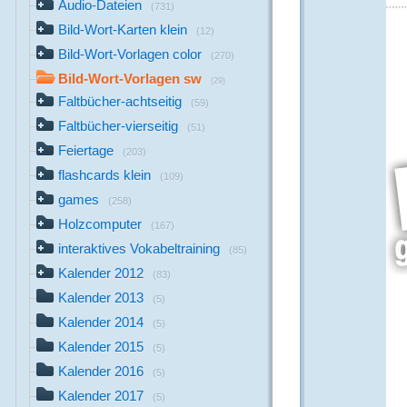
Audio-Dateien
(731)
Bild-Wort-Karten klein
(12)
Bild-Wort-Vorlagen color
(270)
Bild-Wort-Vorlagen sw
(29)
Faltbücher-achtseitig
(59)
Faltbücher-vierseitig
(51)
Feiertage
(203)
flashcards klein
(109)
games
(258)
Holzcomputer
(167)
interaktives Vokabeltraining
(85)
Kalender 2012
(83)
Kalender 2013
(5)
Kalender 2014
(5)
Kalender 2015
(5)
Kalender 2016
(5)
Kalender 2017
(5)