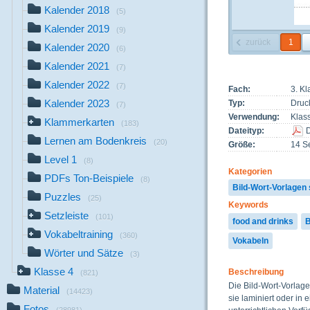
Kalender 2018
(5)
Kalender 2019
(9)
zurück
1
Kalender 2020
(6)
Kalender 2021
(7)
Kalender 2022
(7)
Fach:
3. Kl
Kalender 2023
Typ:
Druc
(7)
Verwendung:
Klas
Klammerkarten
(183)
Dateityp:
Lernen am Bodenkreis
(20)
Größe:
14 Se
Level 1
(8)
Kategorien
PDFs Ton-Beispiele
(8)
Bild-Wort-Vorlagen
Puzzles
(25)
Keywords
Setzleiste
(101)
food and drinks
B
Vokabeltraining
(360)
Vokabeln
Wörter und Sätze
(3)
Klasse 4
Beschreibung
(821)
Die Bild-Wort-Vorlage
Material
(14423)
sie laminiert oder in
Fotos