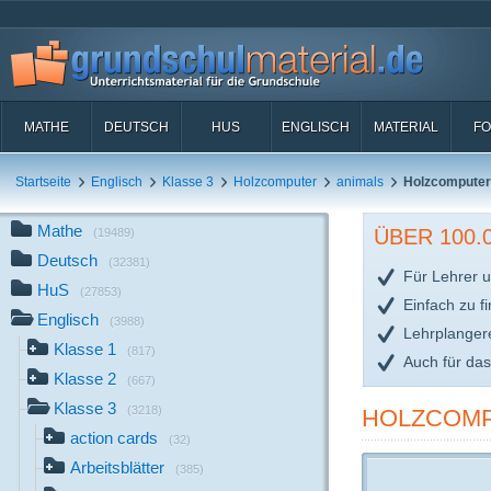
MATHE
DEUTSCH
HUS
ENGLISCH
MATERIAL
FO
Startseite
Englisch
Klasse 3
Holzcomputer
animals
Holzcomputer
Mathe
ÜBER 100
(19489)
Deutsch
(32381)
Für Lehrer u
HuS
(27853)
Einfach zu f
Englisch
(3988)
Lehrplanger
Klasse 1
(817)
Auch für da
Klasse 2
(667)
Klasse 3
(3218)
HOLZCOMP
action cards
(32)
Arbeitsblätter
(385)