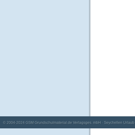
© 2004-2024
GSM Grundschulmaterial.de Verlagsges. mbH
·
Seychellen Urlaub