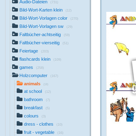
Audio-Dateien
(731)
Bild-Wort-Karten klein
(12)
Bild-Wort-Vorlagen color
(270)
Bild-Wort-Vorlagen sw
(29)
Faltbücher-achtseitig
(59)
Faltbücher-vierseitig
(51)
Feiertage
(203)
flashcards klein
(109)
games
(258)
Holzcomputer
(167)
animals
(18)
at school
(12)
bathroom
(7)
breakfast
(5)
colours
(3)
dress - clothes
(10)
fruit - vegetable
(16)