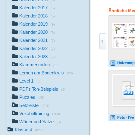
(5)
Bit” Variante. Entwed
Kalender 2017
werden. Auf den Karte
(5)
Ähnliche Me
Antworten zu setzen s
Kalender 2018
(5)
fertigen Übungskarte
Kalender 2019
(9)
Kalender 2020
(6)
Kalender 2021
(7)
Kalender 2022
(7)
Kalender 2023
(7)
Holzcomputer_Hallowee
Klammerkarten
(183)
Lernen am Bodenkreis
(20)
Level 1
(8)
PDFs Ton-Beispiele
(8)
Puzzles
(25)
Setzleiste
(101)
Vokabeltraining
(360)
Pets - I've got 
Wörter und Sätze
(3)
Klasse 4
(821)