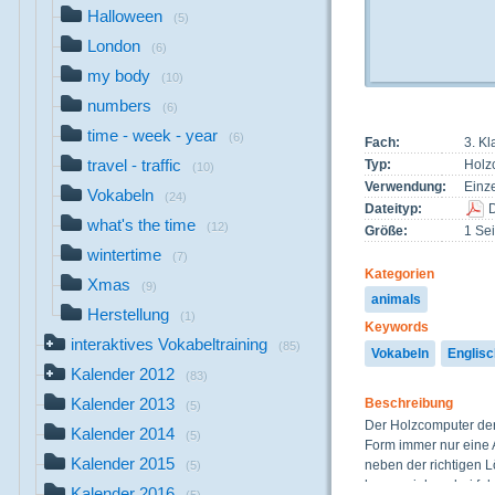
Halloween
(5)
London
(6)
my body
(10)
numbers
(6)
time - week - year
(6)
Fach:
3. Kl
travel - traffic
Typ:
Holz
(10)
Verwendung:
Einze
Vokabeln
(24)
Dateityp:
what's the time
(12)
Größe:
1 Sei
wintertime
(7)
Kategorien
Xmas
(9)
animals
Herstellung
(1)
Keywords
interaktives Vokabeltraining
(85)
Vokabeln
Englisc
Kalender 2012
(83)
Kalender 2013
Beschreibung
(5)
Der Holzcomputer der 
Kalender 2014
(5)
Form immer nur eine A
Kalender 2015
neben der richtigen L
(5)
herausziehen, bei fals
Kalender 2016