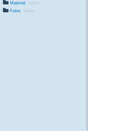
Material
(14423)
Fotos
(28981)