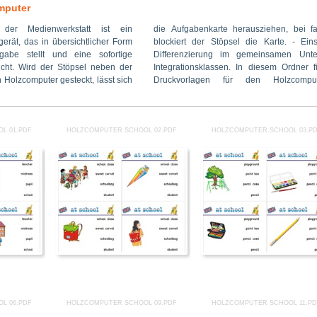
mputer
 der Medienwerkstatt ist ein
rausziehen, bei falscher Lösung
n Bereichen: animals, at school,
erät, das in übersichtlicher Form
 die Karte. - Einsetzbar für die
colours, dress – clothes, fruit –
abe stellt und eine sofortige
gemeinsamen Unterricht und für
 London, my body, numbers, time-
licht. Wird der Stöpsel neben der
In diesem Ordner finden Sie 166
fic, what’s the time, wintertime,
 Holzcomputer gesteckt, lässt sich
 den Holzcomputer Englisch-
L 01.PDF
HOLZCOMPUTER SCHOOL 02.PDF
HOLZCOMPUTER SCHOOL 03.P
L 06.PDF
HOLZCOMPUTER SCHOOL 09.PDF
HOLZCOMPUTER SCHOOL 11.P