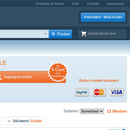
Produkte & Preise
Hilfe
Kontakt
Impressum
Anmelden · Mein Konto
Sammelkorb
leer
LE
ab
5 Cent
pro
Download
Zugang bestellen
Einfach online bezahlen:
12 Medien
Sortieren:
Stichwort:
Schule