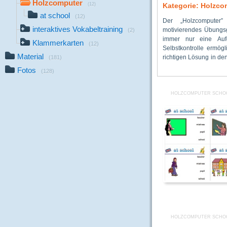
Holzcomputer
(12)
Kategorie: Holzco
at school
(12)
Der „Holzcomputer”
die Aufgabenkarte he
Vokabeltraining zu de
interaktives Vokabeltraining
motivierendes Übungsg
blockiert der Stöpsel
bathroom, breakfast, 
(2)
immer nur eine Aufg
Differenzierung im 
vegetable, Halloween,
Klammerkarten
(12)
Selbstkontrolle ermög
Integrationsklassen. 
week-year, travel-traf
Material
richtigen Lösung in den
Druckvorlagen für
(181)
Fotos
(128)
HOLZCOMPUTER SCHOO
HOLZCOMPUTER SCHOO