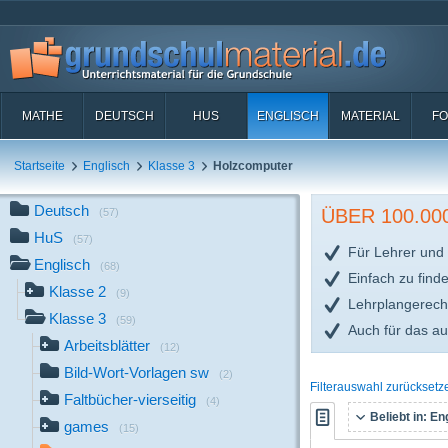
MATHE
DEUTSCH
HUS
ENGLISCH
MATERIAL
FO
Startseite
Englisch
Klasse 3
Holzcomputer
Deutsch
ÜBER 100.0
(57)
HuS
(57)
Für Lehrer und 
Englisch
(68)
Einfach zu find
Klasse 2
(9)
Lehrplangerech
Klasse 3
(59)
Auch für das a
Arbeitsblätter
(12)
Bild-Wort-Vorlagen sw
(2)
Filterauswahl zurücksetz
Faltbücher-vierseitig
(4)
Beliebt in:
Eng
games
(15)