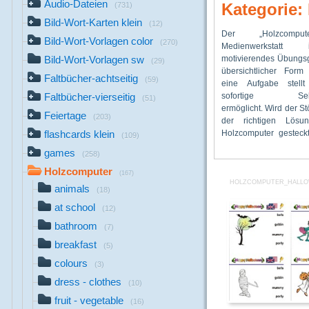
Audio-Dateien
Kategorie:
(731)
Bild-Wort-Karten klein
(12)
Der „Holzcompu
die Aufgabenkarte he
Vokabeltraining zu de
Bild-Wort-Vorlagen color
(270)
Medienwerkstatt
bei falscher Lösung b
animals, at school,
motivierendes Übungsg
Stöpsel die Karte. - Ei
breakfast, colours, dre
Bild-Wort-Vorlagen sw
(29)
übersichtlicher For
die Differenzi
fruit – vegetable, 
Faltbücher-achtseitig
(59)
eine Aufgabe stell
gemeinsamen Unterri
London, my body, num
sofortige Selbst
Integrationsklassen
week-year, travel-traffi
Faltbücher-vierseitig
(51)
ermöglicht. Wird der S
Ordner finden
Feiertage
(203)
der richtigen Lös
Druckvorlagen
Holzcomputer gesteckt
Holzcomputer E
flashcards klein
(109)
games
(258)
Holzcomputer
(167)
HOLZCOMPUTER_HALLO
animals
(18)
at school
(12)
bathroom
(7)
breakfast
(5)
colours
(3)
dress - clothes
(10)
fruit - vegetable
(16)