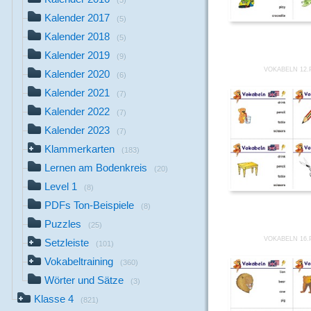
(5)
Kalender 2017
(5)
Kalender 2018
(5)
Kalender 2019
(9)
VOKABELN 12.
Kalender 2020
(6)
Kalender 2021
(7)
Kalender 2022
(7)
Kalender 2023
(7)
Klammerkarten
(183)
Lernen am Bodenkreis
(20)
Level 1
(8)
PDFs Ton-Beispiele
(8)
Puzzles
(25)
VOKABELN 16.
Setzleiste
(101)
Vokabeltraining
(360)
Wörter und Sätze
(3)
Klasse 4
(821)