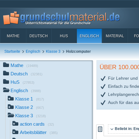
MATHE
DEUTSCH
HUS
ENGLISCH
MATERIAL
FO
Startseite
Englisch
Klasse 3
Holzcomputer
Mathe
ÜBER 100.0
(19489)
Deutsch
(32381)
Für Lehrer und 
HuS
(27853)
Einfach zu find
Englisch
(3988)
Lehrplangerech
Klasse 1
(817)
Auch für das a
Klasse 2
(667)
Klasse 3
(3218)
action cards
(32)
Beliebt in:
Eng
Arbeitsblätter
(385)