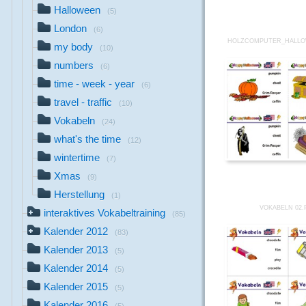
Halloween
(5)
London
(6)
HOLZCOMPUTER_HALLO
my body
(10)
numbers
(6)
time - week - year
(6)
travel - traffic
(10)
Vokabeln
(24)
what's the time
(12)
wintertime
(7)
Xmas
(9)
Herstellung
(1)
VOKABELN 02.
interaktives Vokabeltraining
(85)
Kalender 2012
(83)
Kalender 2013
(5)
Kalender 2014
(5)
Kalender 2015
(5)
Kalender 2016