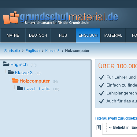
MATHE
DEUTSCH
HUS
ENGLISCH
MATERIAL
FO
Startseite
Englisch
Klasse 3
Holzcomputer
Englisch
ÜBER 100.0
(10)
Klasse 3
(10)
Für Lehrer und 
Holzcomputer
(10)
Einfach zu find
travel - traffic
(10)
Lehrplangerech
Auch für das a
Filterauswahl zurücksetz
Beliebt in:
Eng