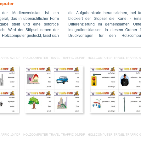
mputer
 der Medienwerkstatt ist ein
rausziehen, bei falscher Lösung
n Bereichen: animals, at school,
erät, das in übersichtlicher Form
 die Karte. - Einsetzbar für die
colours, dress – clothes, fruit –
abe stellt und eine sofortige
gemeinsamen Unterricht und für
 London, my body, numbers, time-
licht. Wird der Stöpsel neben der
In diesem Ordner finden Sie 166
fic, what’s the time, wintertime,
 Holzcomputer gesteckt, lässt sich
 den Holzcomputer Englisch-
AFFIC 02.PDF
HOLZCOMPUTER TRAVEL-TRAFFIC 03.PDF
HOLZCOMPUTER TRAVEL-TRAFFIC 0
AFFIC 10.PDF
HOLZCOMPUTER TRAVEL-TRAFFIC 09.PDF
HOLZCOMPUTER TRAVEL-TRAFFIC 0