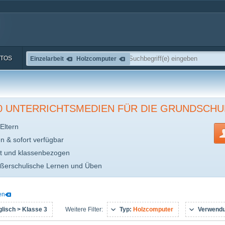
TOS
Einzelarbeit
Holzcomputer
00 UNTERRICHTSMEDIEN FÜR DIE GRUNDSCHU
Eltern
en & sofort verfügbar
t und klassenbezogen
ußerschulische Lernen und Üben
en
lisch > Klasse 3
Typ:
Holzcomputer
Verwend
Weitere Filter: