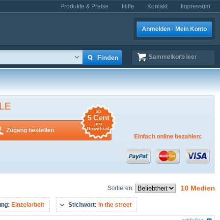
Produkte & Preise
Hilfe
Kontakt
Impressum
Anmelden · Mein Konto
Sammelkorb
leer
LE
ab
5 Cent
pro
Download
Zugang bestellen
Einfach online bezahlen:
10 Medien
Sortieren:
ung:
Einzelarbeit
Stichwort:
in the street