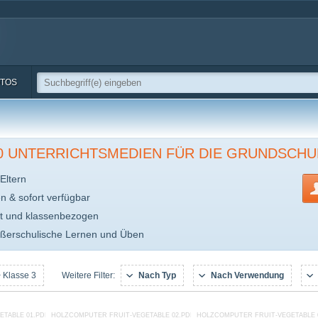
TOS
00 UNTERRICHTSMEDIEN FÜR DIE GRUNDSCHU
Eltern
en & sofort verfügbar
t und klassenbezogen
ußerschulische Lernen und Üben
 Klasse 3
Nach Typ
Nach Verwendung
Weitere Filter:
ETABLE 01.PDF
HOLZCOMPUTER FRUIT-VEGETABLE 02.PDF
HOLZCOMPUTER FRUIT-VEGETABLE 