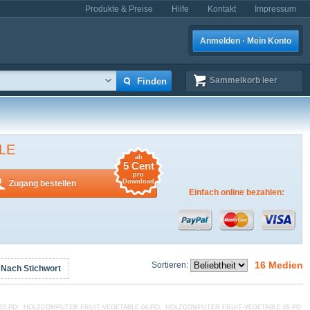
Produkte & Preise
Hilfe
Kontakt
Impressum
Anmelden · Mein Konto
Sammelkorb
leer
LE
ab
5 Cent
pro
Download
Zugang bestellen
Einfach online bezahlen:
16 Medien
Sortieren:
Nach Stichwort
03.PDF
HOLZCOMPUTER FRUIT-VEGETABLE 04.PDF
HOLZCOMPUTER FRUIT-VEGETABLE 05.PDF