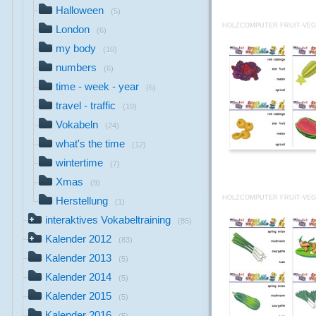
Halloween
(5)
HOLZCOMPUTER FRUIT-VEGE
London
(6)
my body
(10)
numbers
(6)
time - week - year
(6)
travel - traffic
(10)
Vokabeln
(24)
what's the time
(12)
wintertime
(7)
Xmas
(9)
HOLZCOMPUTER FRUIT-VEG
Herstellung
(1)
interaktives Vokabeltraining
(85)
Kalender 2012
(83)
Kalender 2013
(5)
Kalender 2014
(5)
Kalender 2015
(5)
Kalender 2016