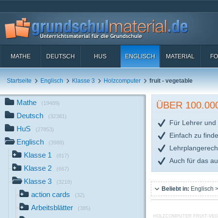
MATHE
DEUTSCH
HUS
ENGLISCH
MATERIAL
FO
Startseite
Englisch
Klasse 3
Holzcomputer
fruit - vegetable
Mathe
ÜBER 100.0
(19489)
Deutsch
(32381)
Für Lehrer und 
HuS
(27853)
Einfach zu find
Englisch
(3988)
Lehrplangerech
Klasse 1
(817)
Auch für das a
Klasse 2
(667)
Klasse 3
(3218)
Beliebt in:
Englisch >
action cards
(32)
Arbeitsblätter
(385)
HOLZCOMPUTER FRUIT-VEG