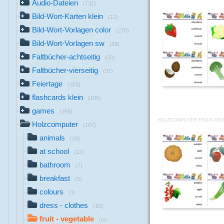
Audio-Dateien
(731)
Bild-Wort-Karten klein
(12)
Bild-Wort-Vorlagen color
(270)
Bild-Wort-Vorlagen sw
(29)
Faltbücher-achtseitig
(59)
Faltbücher-vierseitig
(51)
Feiertage
(203)
flashcards klein
(109)
games
(258)
HOLZCOMPUTER FRUIT-VEG
Holzcomputer
(167)
animals
(18)
at school
(12)
bathroom
(7)
breakfast
(5)
colours
(3)
dress - clothes
(10)
fruit - vegetable
(16)