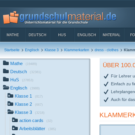
MATHE
DEUTSCH
HUS
ENGLISCH
MATERIAL
FO
Startseite
Englisch
Klasse 3
Klammerkarten
dress - clothes
Klamm
Mathe
ÜBER 100
(19489)
Deutsch
(32381)
Für Lehrer u
HuS
(27853)
Einfach zu f
Englisch
(3988)
Lehrplanger
Klasse 1
(817)
Auch für da
Klasse 2
(667)
Klasse 3
(3218)
KLAMMERK
action cards
(32)
Arbeitsblätter
(385)