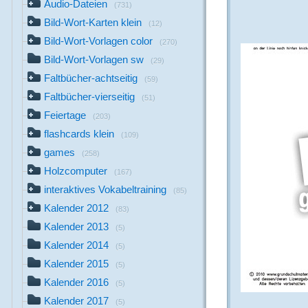
Audio-Dateien
(731)
Bild-Wort-Karten klein
(12)
Bild-Wort-Vorlagen color
(270)
Bild-Wort-Vorlagen sw
(29)
Faltbücher-achtseitig
(59)
Faltbücher-vierseitig
(51)
Feiertage
(203)
flashcards klein
(109)
games
(258)
Holzcomputer
(167)
interaktives Vokabeltraining
(85)
Kalender 2012
(83)
Kalender 2013
(5)
Kalender 2014
(5)
Kalender 2015
(5)
Kalender 2016
(5)
Kalender 2017
(5)