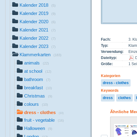
Kalender 2018
(5)
Kalender 2019
(9)
Kalender 2020
(6)
Kalender 2021
(7)
Kalender 2022
(7)
Fach:
3. Kl
Typ:
Klam
Kalender 2023
(7)
Verwendung:
Einze
Klammerkarten
(183)
Dateityp:
animals
(22)
Größe:
1 Sei
at school
(12)
Kategorien
bathroom
(7)
dress - clothes
breakfast
(10)
Keywords
Christmas
(9)
dress
clothes
colours
(10)
Ähnliche Me
dress - clothes
(10)
fruit - vegetable
(16)
Halloween
(9)
London