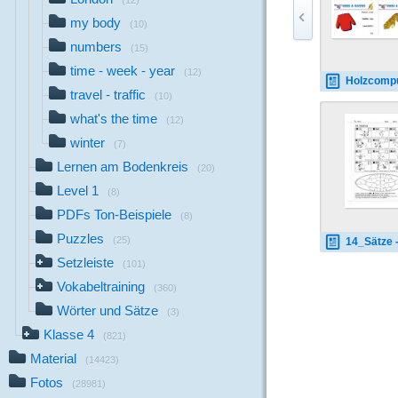
(12)
my body
(10)
numbers
(15)
time - week - year
(12)
Holzcomputer dress-and-clo
travel - traffic
(10)
what's the time
(12)
winter
(7)
Lernen am Bodenkreis
(20)
Level 1
(8)
PDFs Ton-Beispiele
(8)
Puzzles
(25)
14_Sätze - clothe
Setzleiste
(101)
Vokabeltraining
(360)
Wörter und Sätze
(3)
Klasse 4
(821)
Material
(14423)
Fotos
(28981)