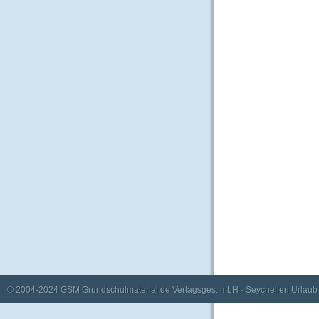
© 2004-2024
GSM Grundschulmaterial.de Verlagsges. mbH
·
Seychellen Urlaub