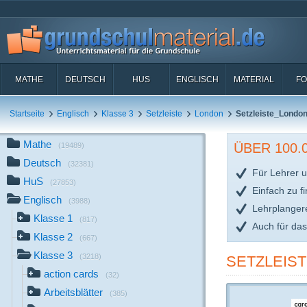
MATHE
DEUTSCH
HUS
ENGLISCH
MATERIAL
FO
Startseite
Englisch
Klasse 3
Setzleiste
London
Setzleiste_London
Mathe
ÜBER 100
(19489)
Deutsch
(32381)
Für Lehrer u
HuS
(27853)
Einfach zu f
Englisch
(3988)
Lehrplanger
Klasse 1
(817)
Auch für da
Klasse 2
(667)
Klasse 3
(3218)
SETZLEIS
action cards
(32)
Arbeitsblätter
(385)