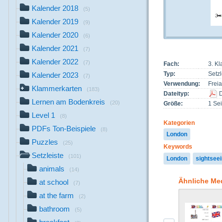
Kalender 2018
(5)
Kalender 2019
(9)
Kalender 2020
(6)
Kalender 2021
(7)
Kalender 2022
(7)
Fach:
3. Kl
Typ:
Setzl
Kalender 2023
(7)
Verwendung:
Freia
Klammerkarten
(183)
Dateityp:
Lernen am Bodenkreis
(20)
Größe:
1 Sei
Level 1
(8)
Kategorien
PDFs Ton-Beispiele
(8)
London
Puzzles
(25)
Keywords
Setzleiste
(101)
London
sightsee
animals
(14)
Ähnliche Me
at school
(7)
at the farm
(2)
bathroom
(5)