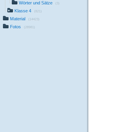
Wörter und Sätze
(3)
Klasse 4
(821)
Material
(14423)
Fotos
(28981)