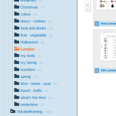
breakfast
(3)
Christmas
(7)
colour
(2)
dress - clothes
(6)
Holzcomputer Londo
food and drinks
(5)
fruit - vegetable
(8)
Halloween
(4)
London
(3)
my body
(5)
my family
(3)
numbers
(4)
AB-London-draw-line
spring
(5)
time - week - year
(4)
travel - traffic
(6)
what's the time
(4)
wintertime
(4)
Vokabeltraining
(360)