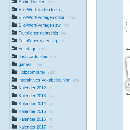
Audio-Dateien
(731)
Bild-Wort-Karten klein
(12)
Bild-Wort-Vorlagen color
(270)
Bild-Wort-Vorlagen sw
(29)
Faltbücher-achtseitig
(59)
Faltbücher-vierseitig
(51)
Feiertage
(203)
flashcards klein
(109)
games
(258)
Holzcomputer
(167)
interaktives Vokabeltraining
(85)
Kalender 2012
(83)
Kalender 2013
(5)
Kalender 2014
(5)
Kalender 2015
(5)
Kalender 2016
(5)
Kalender 2017
(5)