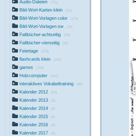
Audio-Dateien
(731)
Bild-Wort-Karten klein
(12)
Bild-Wort-Vorlagen color
(270)
Bild-Wort-Vorlagen sw
(29)
Faltbücher-achtseitig
(59)
Faltbücher-vierseitig
(51)
Feiertage
(203)
flashcards klein
(109)
games
(258)
Holzcomputer
(167)
interaktives Vokabeltraining
(85)
Kalender 2012
(83)
Kalender 2013
(5)
Kalender 2014
(5)
Kalender 2015
(5)
Kalender 2016
(5)
Kalender 2017
(5)