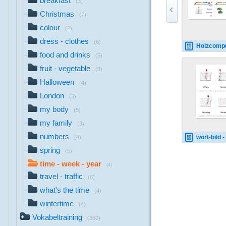
breakfast
(3)
Christmas
(7)
colour
(2)
dress - clothes
(6)
Holzcomputer week-ye
food and drinks
(5)
fruit - vegetable
(8)
Halloween
(4)
London
(3)
my body
(5)
my family
(3)
numbers
wort-bild - wee
(4)
spring
(5)
time - week - year
(4)
travel - traffic
(6)
what's the time
(4)
wintertime
(4)
Vokabeltraining
(360)