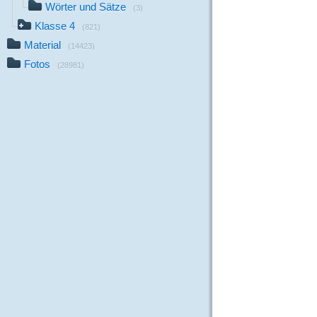
Wörter und Sätze
(3)
Klasse 4
(821)
Material
(14423)
Fotos
(28981)