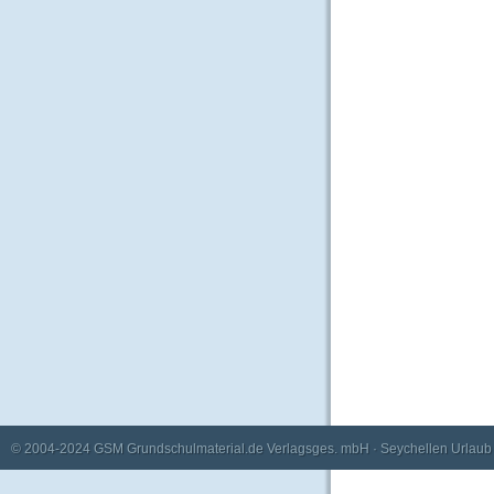
© 2004-2024
GSM Grundschulmaterial.de Verlagsges. mbH
·
Seychellen Urlaub