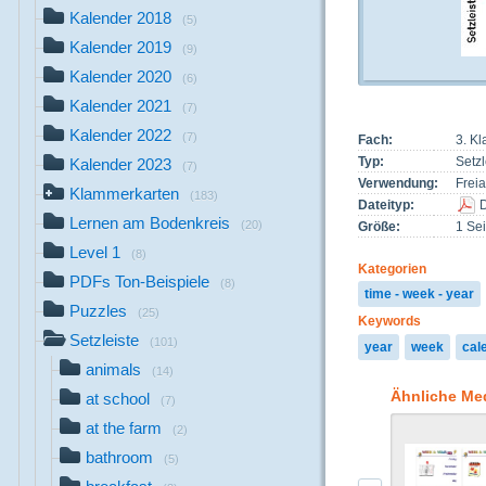
Kalender 2018
(5)
Kalender 2019
(9)
Kalender 2020
(6)
Kalender 2021
(7)
Kalender 2022
(7)
Fach:
3. Kl
Typ:
Setzl
Kalender 2023
(7)
Verwendung:
Freia
Klammerkarten
(183)
Dateityp:
Lernen am Bodenkreis
(20)
Größe:
1 Sei
Level 1
(8)
Kategorien
PDFs Ton-Beispiele
(8)
time - week - year
Puzzles
(25)
Keywords
Setzleiste
(101)
year
week
cal
animals
(14)
Ähnliche Me
at school
(7)
at the farm
(2)
bathroom
(5)