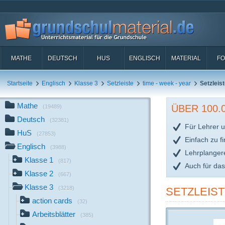
MATHE
DEUTSCH
HUS
ENGLISCH
MATERIAL
FO
Startseite
Englisch
Klasse 3
Setzleiste
time - week - year
Setzleis
Mathe
ÜBER 100
(19489)
Deutsch
(32381)
Für Lehrer u
HuS
(27853)
Einfach zu f
Englisch
(3988)
Lehrplanger
Klasse 1
(817)
Auch für da
Klasse 2
(667)
Klasse 3
(3218)
SETZLEIS
action cards
(32)
Arbeitsblätter
(385)