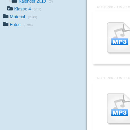
Kalender 2019
(3)
AT THE ZOO - IT IS - IT
Klasse 4
(731)
Material
(2919)
Fotos
(6784)
AT THE ZOO - IT IS - IT