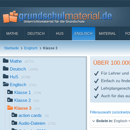
MATHE
DEUTSCH
HUS
ENGLISCH
MATERIAL
FO
Startseite
Englisch
Klasse 3
Mathe
ÜBER 100.0
(6771)
Deutsch
(1550)
Für Lehrer und 
HuS
(6758)
Einfach zu find
Englisch
(751)
Lehrplangerech
Klasse 1
(734)
Auch für das a
Klasse 2
(11)
Klasse 3
(737)
Filterauswahl zurücksetz
action cards
(3)
Beliebt in:
Englisch >
Audio-Dateien
(731)