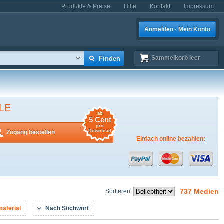
Produkte & Preise
Hilfe
Kontakt
Impressum
Anmelden · Mein Konto
Sammelkorb
leer
LE
ab
5 Cent
pro
Download
Zugang bestellen
Einfach online bezahlen:
737 Medien
Sortieren:
aterial
Nach Stichwort