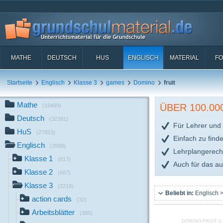
MATHE
DEUTSCH
HUS
ENGLISCH
MATERIAL
FO
Startseite
Englisch
Klasse 3
games
Domino
fruit
Mathe
ÜBER 100.0
(19489)
Deutsch
(32381)
Für Lehrer und 
HuS
(27853)
Einfach zu find
Englisch
(3988)
Lehrplangerech
Klasse 1
(817)
Auch für das a
Klasse 2
(667)
Klasse 3
(3218)
Beliebt in:
Englisch >
action cards
(32)
Arbeitsblätter
(385)
DOMINO-FRUIT-2