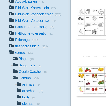
Audio-Dateien
(731)
Bild-Wort-Karten klein
(12)
Bild-Wort-Vorlagen color
(270)
Bild-Wort-Vorlagen sw
(29)
Faltbücher-achtseitig
(59)
Faltbücher-vierseitig
(51)
Feiertage
(203)
flashcards klein
(109)
games
(258)
DOMINO-FRUIT-FOT
Bingo
(18)
Bingo für 2
(50)
Cootie Catcher
(8)
Domino
(58)
animals
(14)
at school
(10)
body
(8)
clothes
(10)