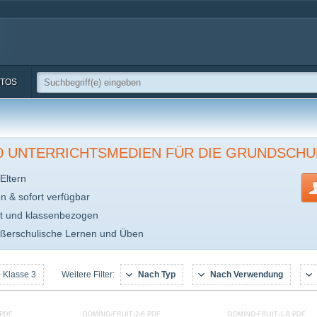
TOS
00 UNTERRICHTSMEDIEN FÜR DIE GRUNDSCHU
Eltern
en & sofort verfügbar
t und klassenbezogen
ußerschulische Lernen und Üben
 Klasse 3
Nach Typ
Nach Verwendung
Weitere Filter:
.PDF
DOMINO-FRUIT-2-B.PDF
DOMINO-FRUIT-1-B.PDF