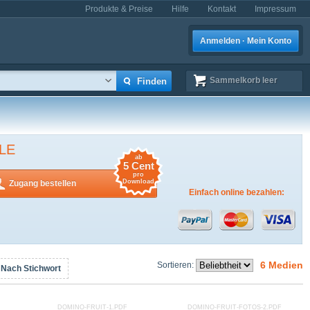
Produkte & Preise
Hilfe
Kontakt
Impressum
Anmelden · Mein Konto
Sammelkorb
leer
LE
ab
5 Cent
pro
Download
Zugang bestellen
Einfach online bezahlen:
6 Medien
Sortieren:
Nach Stichwort
DOMINO-FRUIT-1.PDF
DOMINO-FRUIT-FOTOS-2.PDF