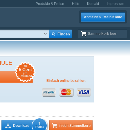
Produkte & Preise
Hilfe
Kontakt
Impressum
Anmelden · Mein Konto
Sammelkorb
leer
HULE
ab
5 Cent
pro
Download
Einfach online bezahlen:
1
Download
in den Sammelkorb
Punkt