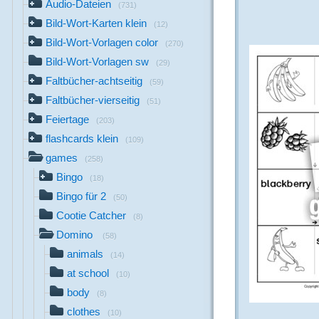
Audio-Dateien
(731)
Bild-Wort-Karten klein
(12)
Bild-Wort-Vorlagen color
(270)
Bild-Wort-Vorlagen sw
(29)
Faltbücher-achtseitig
(59)
Faltbücher-vierseitig
(51)
Feiertage
(203)
flashcards klein
(109)
games
(258)
Bingo
(18)
Bingo für 2
(50)
Cootie Catcher
(8)
Domino
(58)
animals
(14)
at school
(10)
body
(8)
clothes
(10)