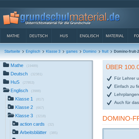
MATHE
DEUTSCH
HUS
ENGLISCH
MATERIAL
FO
Startseite
Englisch
Klasse 3
games
Domino
fruit
Domino-fruit-2
Mathe
ÜBER 100
(19489)
Deutsch
(32381)
Für Lehrer u
HuS
(27853)
Einfach zu f
Englisch
(3988)
Lehrplanger
Klasse 1
(817)
Auch für da
Klasse 2
(667)
Klasse 3
(3218)
DOMINO-FR
action cards
(32)
Arbeitsblätter
(385)