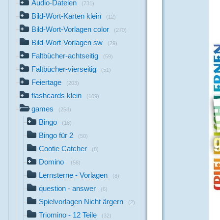
Audio-Dateien
(731)
Bild-Wort-Karten klein
(12)
Bild-Wort-Vorlagen color
(270)
Bild-Wort-Vorlagen sw
(29)
Faltbücher-achtseitig
(59)
Faltbücher-vierseitig
(51)
Feiertage
(203)
flashcards klein
(109)
games
(258)
Bingo
(18)
Bingo für 2
(50)
Cootie Catcher
(8)
Domino
(58)
Lernsterne - Vorlagen
(8)
question - answer
(6)
Spielvorlagen Nicht ärgern
(2)
Triomino - 12 Teile
(32)