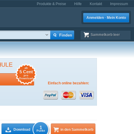
Produkte & Preise
Hilfe
Kontakt
Impressum
Anmelden · Mein Konto
Sammelkorb
leer
HULE
ab
5 Cent
pro
Download
Einfach online bezahlen:
1
Download
in den Sammelkorb
Punkt