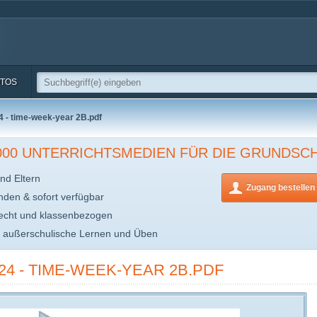
TOS
4 - time-week-year 2B.pdf
.000 UNTERRICHTSMEDIEN FÜR DIE GRUNDSC
nd Eltern
Zugang bestellen
inden & sofort verfügbar
echt und klassenbezogen
s außerschulische Lernen und Üben
24 - TIME-WEEK-YEAR 2B.PDF