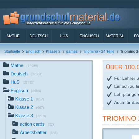
MATHE
DEUTSCH
HUS
ENGLISCH
MATERIAL
FO
Startseite
Englisch
Klasse 3
games
Triomino - 24 Teile
Triomino 2
Mathe
ÜBER 100
(19489)
Deutsch
(32381)
Für Lehrer u
HuS
(27853)
Einfach zu f
Englisch
(3988)
Lehrplanger
Klasse 1
(817)
Auch für da
Klasse 2
(667)
Klasse 3
(3218)
TRIOMINO 
action cards
(32)
Arbeitsblätter
(385)