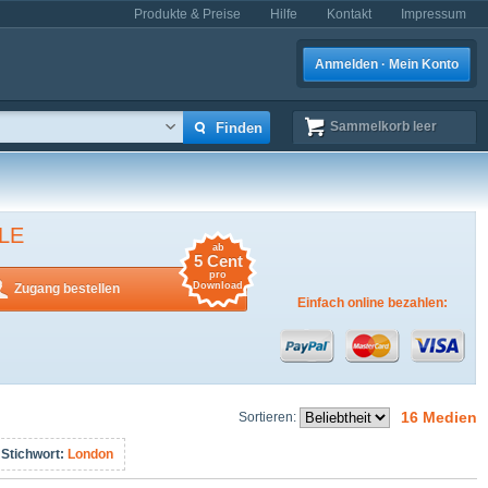
Produkte & Preise
Hilfe
Kontakt
Impressum
Anmelden · Mein Konto
Sammelkorb
leer
LE
ab
5 Cent
pro
Download
Zugang bestellen
Einfach online bezahlen:
16 Medien
Sortieren:
Stichwort:
London