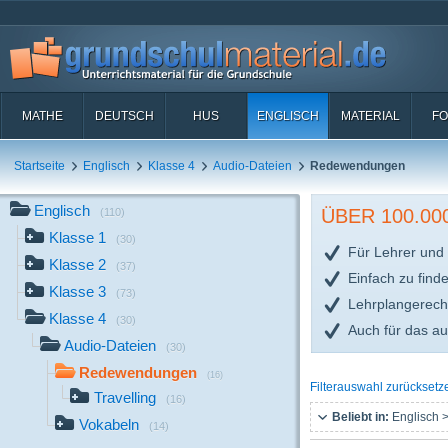
MATHE
DEUTSCH
HUS
ENGLISCH
MATERIAL
FO
Startseite
Englisch
Klasse 4
Audio-Dateien
Redewendungen
Englisch
ÜBER 100.0
(110)
Klasse 1
(30)
Für Lehrer und 
Klasse 2
(37)
Einfach zu find
Klasse 3
(73)
Lehrplangerech
Klasse 4
(30)
Auch für das a
Audio-Dateien
(30)
Redewendungen
(16)
Filterauswahl zurücksetz
Travelling
(16)
Beliebt in:
Englisch >
Vokabeln
(14)