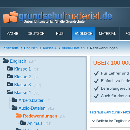
MATHE
DEUTSCH
HUS
ENGLISCH
MATERIAL
FO
Startseite
Englisch
Klasse 4
Audio-Dateien
Redewendungen
Englisch
ÜBER 100.0
(164)
Klasse 1
(51)
Für Lehrer und 
Klasse 2
(5)
Einfach zu find
Klasse 3
(157)
Lehrplangerech
Klasse 4
(53)
Auch für das a
Arbeitsblätter
(2)
Audio-Dateien
(51)
Filterauswahl zurücksetz
Redewendungen
(23)
Beliebt in:
Englisch >
Animals
(23)