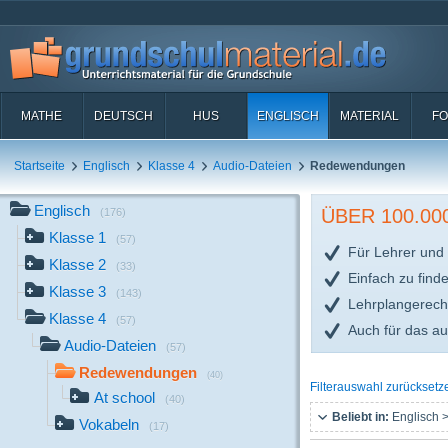
MATHE
DEUTSCH
HUS
ENGLISCH
MATERIAL
FO
Startseite
Englisch
Klasse 4
Audio-Dateien
Redewendungen
Englisch
ÜBER 100.0
(176)
Klasse 1
(57)
Für Lehrer und 
Klasse 2
(33)
Einfach zu find
Klasse 3
(143)
Lehrplangerech
Klasse 4
(57)
Auch für das a
Audio-Dateien
(57)
Redewendungen
(40)
Filterauswahl zurücksetz
At school
(40)
Beliebt in:
Englisch >
Vokabeln
(17)