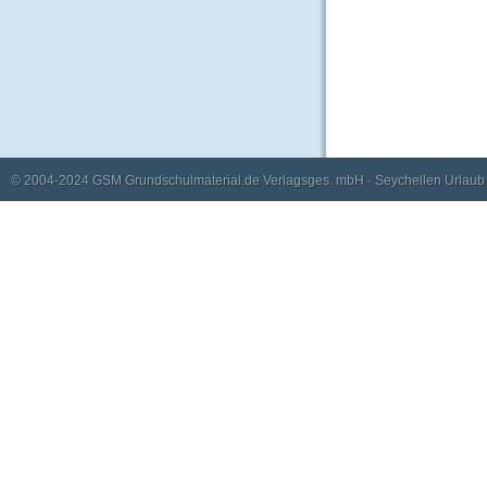
© 2004-2024
GSM Grundschulmaterial.de Verlagsges. mbH
·
Seychellen Urlaub