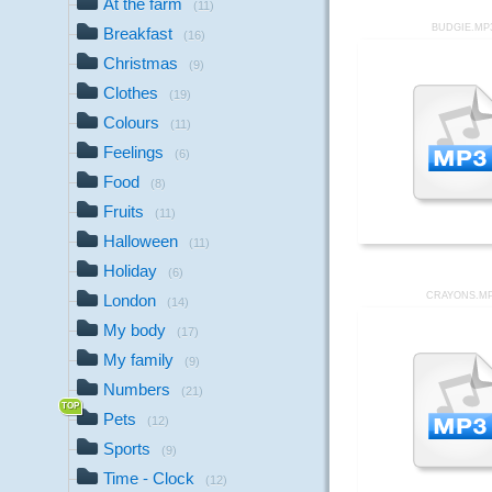
At the farm
(11)
BUDGIE.MP
Breakfast
(16)
Christmas
(9)
Clothes
(19)
Colours
(11)
Feelings
(6)
Food
(8)
Fruits
(11)
Halloween
(11)
Holiday
(6)
CRAYONS.M
London
(14)
My body
(17)
My family
(9)
Numbers
(21)
Pets
(12)
Sports
(9)
Time - Clock
(12)