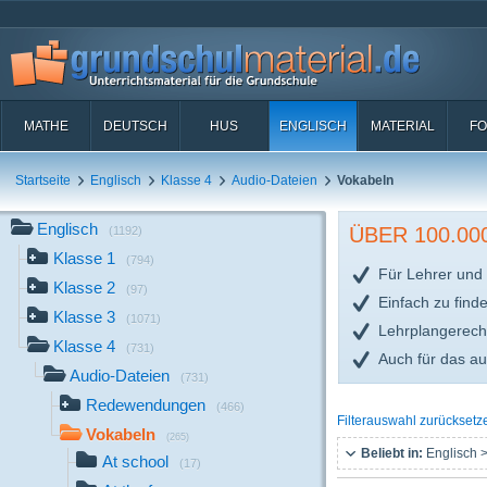
MATHE
DEUTSCH
HUS
ENGLISCH
MATERIAL
FO
Startseite
Englisch
Klasse 4
Audio-Dateien
Vokabeln
Englisch
ÜBER 100.0
(1192)
Klasse 1
(794)
Für Lehrer und 
Klasse 2
(97)
Einfach zu find
Klasse 3
(1071)
Lehrplangerech
Klasse 4
(731)
Auch für das a
Audio-Dateien
(731)
Redewendungen
(466)
Filterauswahl zurücksetz
Vokabeln
(265)
Beliebt in:
Englisch >
At school
(17)