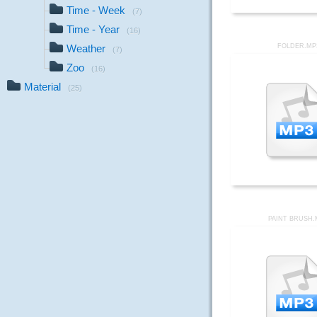
Time - Week
(7)
Time - Year
(16)
Weather
FOLDER.MP
(7)
Zoo
(16)
Material
(25)
PAINT BRUSH.