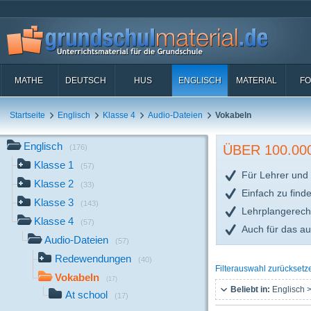
MATHE
DEUTSCH
HUS
ENGLISCH
MATERIAL
FO
Startseite
Englisch
Klasse 4
Audio-Dateien
Vokabeln
Englisch
ÜBER 100.0
(176)
Klasse 1
(57)
Für Lehrer und 
Klasse 2
(33)
Einfach zu find
Klasse 3
(143)
Lehrplangerech
Klasse 4
(57)
Auch für das a
Audio-Dateien
(57)
Redewendungen
(40)
Filterauswahl zurücksetz
Vokabeln
(17)
Beliebt in:
Englisch >
At school
(17)