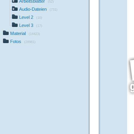
Arbeitsblätter
(52)
Audio-Dateien
(731)
Level 2
(10)
Level 3
(17)
Material
(14423)
Fotos
(28981)