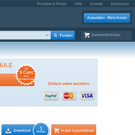
Produkte & Preise
Hilfe
Kontakt
Impressum
Anmelden · Mein Konto
Sammelkorb
leer
HULE
ab
5 Cent
pro
Download
Einfach online bezahlen:
1
Download
in den Sammelkorb
Punkt