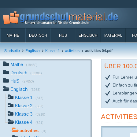
MATHE
DEUTSCH
HUS
ENGLISCH
MATERIAL
FO
Startseite
Englisch
Klasse 4
activities
activities 04.pdf
Mathe
ÜBER 100
(19489)
Deutsch
(32381)
Für Lehrer u
HuS
(27853)
Einfach zu f
Englisch
(3988)
Lehrplanger
Klasse 1
(817)
Auch für da
Klasse 2
(667)
Klasse 3
(3218)
ACTIVITIES
Klasse 4
(821)
activities
(11)