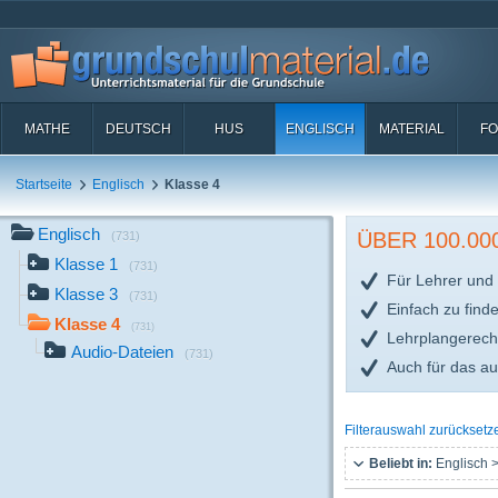
MATHE
DEUTSCH
HUS
ENGLISCH
MATERIAL
FO
Startseite
Englisch
Klasse 4
Englisch
ÜBER 100.0
(731)
Klasse 1
(731)
Für Lehrer und 
Klasse 3
(731)
Einfach zu find
Klasse 4
(731)
Lehrplangerech
Audio-Dateien
(731)
Auch für das a
Filterauswahl zurücksetz
Beliebt in:
Englisch >