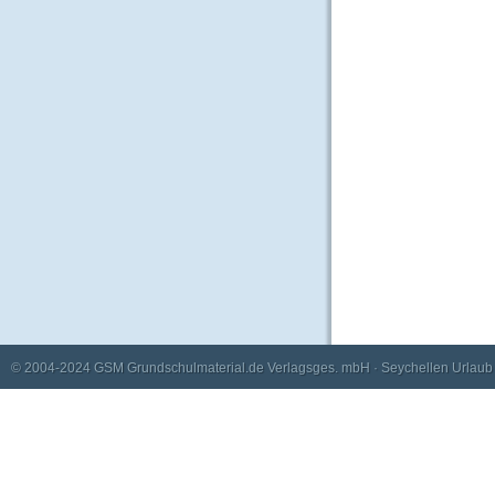
© 2004-2024
GSM Grundschulmaterial.de Verlagsges. mbH
·
Seychellen Urlaub