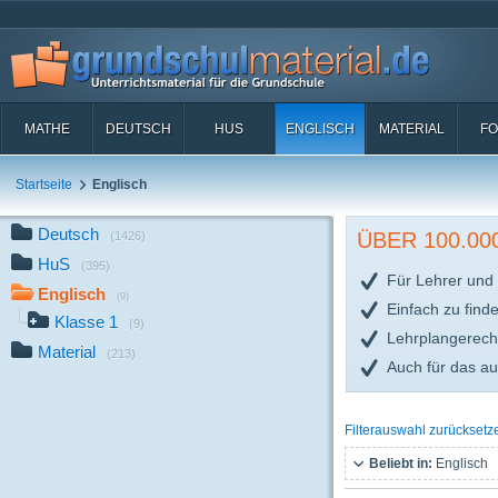
MATHE
DEUTSCH
HUS
ENGLISCH
MATERIAL
FO
Startseite
Englisch
Deutsch
ÜBER 100.0
(1426)
HuS
(395)
Für Lehrer und 
Englisch
(9)
Einfach zu find
Klasse 1
(9)
Lehrplangerech
Material
(213)
Auch für das a
Filterauswahl zurücksetz
Beliebt in:
Englisch