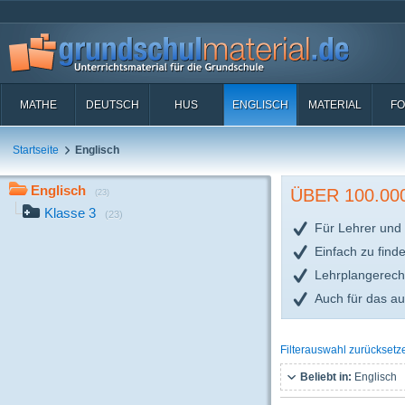
MATHE
DEUTSCH
HUS
ENGLISCH
MATERIAL
FO
Startseite
Englisch
Englisch
ÜBER 100.0
(23)
Klasse 3
(23)
Für Lehrer und 
Einfach zu find
Lehrplangerech
Auch für das a
Filterauswahl zurücksetz
Beliebt in:
Englisch