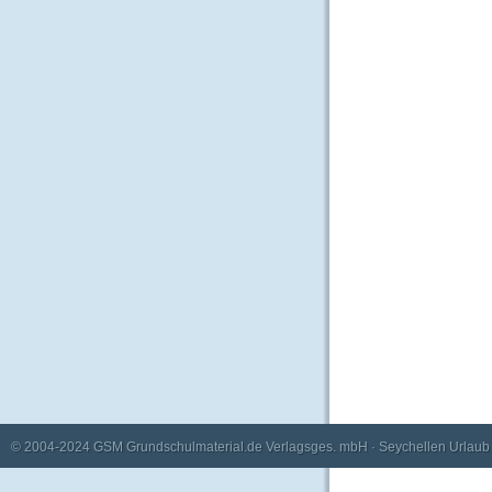
© 2004-2024
GSM Grundschulmaterial.de Verlagsges. mbH
·
Seychellen Urlaub