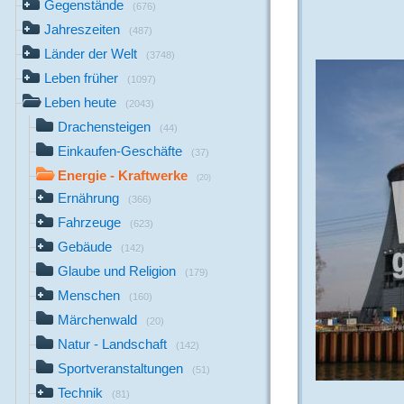
Gegenstände
(676)
Jahreszeiten
(487)
Länder der Welt
(3748)
Leben früher
(1097)
Leben heute
(2043)
Drachensteigen
(44)
Einkaufen-Geschäfte
(37)
Energie - Kraftwerke
(20)
Ernährung
(366)
Fahrzeuge
(623)
Gebäude
(142)
Glaube und Religion
(179)
Menschen
(160)
Märchenwald
(20)
Natur - Landschaft
(142)
Sportveranstaltungen
(51)
Technik
(81)