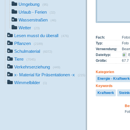
Umgebung
(95)
Urlaub - Ferien
(32)
Wasserstraßen
(46)
Wetter
(23)
Lesen musst du überall
(476)
Fach:
Foto
Pflanzen
Typ:
Foto
(2189)
Verwendung:
Beam
Schulmaterial
(6072)
Dateityp:
B
Tiere
(7045)
Größe:
67.7
Verkehrserziehung
(449)
Kategorien
x- Material für Präsentationen -x
(215)
Energie - Kraftwer
Wimmelbilder
(1)
Keywords
Kraftwerk
Steink
Be
Fot