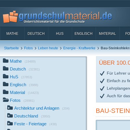
MATHE
DEUTSCH
HUS
ENGLISCH
MATERIAL
FO
Startseite
Fotos
Leben heute
Energie - Kraftwerke
Bau-Steinkohlekr
Mathe
ÜBER 100
(19489)
Deutsch
(32381)
Für Lehrer u
HuS
(27853)
Einfach zu f
Englisch
(3988)
Lehrplanger
Material
(14423)
Auch für da
Fotos
(28981)
Architektur und Anlagen
(204)
BAU-STEI
Deutschland
(3950)
Feste - Feiertage
(438)