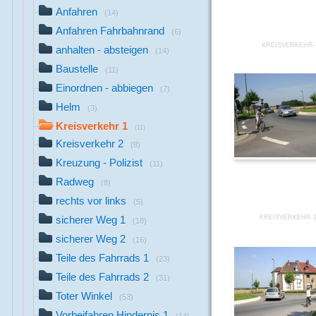
Anfahren
(14)
Anfahren Fahrbahnrand
(6)
KREISVERKEHR-
anhalten - absteigen
(14)
Baustelle
(11)
Einordnen - abbiegen
(7)
Helm
(3)
Kreisverkehr 1
(11)
Kreisverkehr 2
(8)
Kreuzung - Polizist
(11)
Radweg
(8)
rechts vor links
(5)
KREISVERKEHR-1
sicherer Weg 1
(18)
sicherer Weg 2
(16)
Teile des Fahrrads 1
(23)
Teile des Fahrrads 2
(31)
Toter Winkel
(53)
Vorbeifahren Hindernis 1