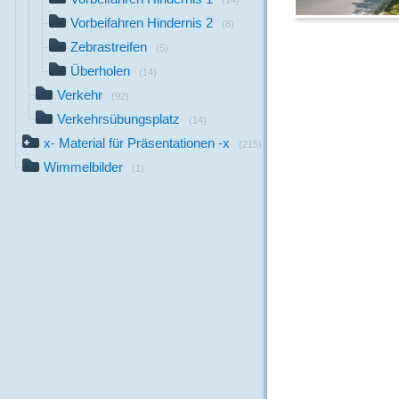
(14)
Vorbeifahren Hindernis 2
(8)
Zebrastreifen
(5)
Überholen
(14)
Verkehr
(92)
Verkehrsübungsplatz
(14)
x- Material für Präsentationen -x
(215)
Wimmelbilder
(1)