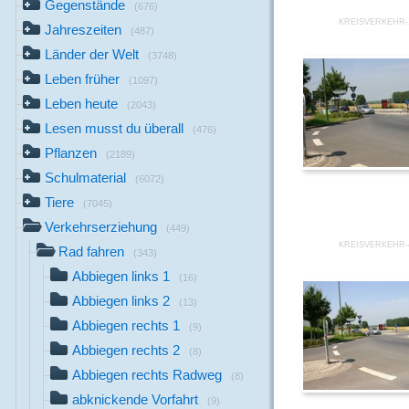
Gegenstände
(676)
KREISVERKEHR-
Jahreszeiten
(487)
Länder der Welt
(3748)
Leben früher
(1097)
Leben heute
(2043)
Lesen musst du überall
(476)
Pflanzen
(2189)
Schulmaterial
(6072)
Tiere
(7045)
Verkehrserziehung
(449)
KREISVERKEHR-
Rad fahren
(343)
Abbiegen links 1
(16)
Abbiegen links 2
(13)
Abbiegen rechts 1
(9)
Abbiegen rechts 2
(8)
Abbiegen rechts Radweg
(8)
abknickende Vorfahrt
(9)