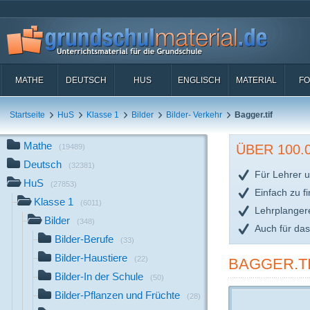
MATHE
DEUTSCH
HUS
ENGLISCH
MATERIAL
FO
Startseite
HuS
Klasse 1
Bilder
Bilder- Verkehr
Bagger.tif
Mathe
ÜBER 100
(19489)
Deutsch
(32381)
Für Lehrer u
HuS
(27853)
Einfach zu f
Klasse 1
(6011)
Lehrplanger
Bilder
(348)
Auch für da
Bilder-Berufe
(33)
Bilder-Haustiere
(22)
BAGGER.T
Bilder-In der Schule
(50)
Bilder-Pflanzen und Früchte
(28)