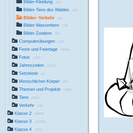
Bilder-Kleidung
(61)
Bilder-Tiere des Waldes
(41)
Bilder- Verkehr
(40)
Bilder-Wassertiere
(28)
Bilder-Zootiere
(45)
Computerübungen
(14)
Feste und Feiertage
(3006)
Fotos
(155)
Jahreszeiten
(1421)
Setzleiste
(1)
Menschlicher-Körper
(67)
Themen und Projekte
(409)
Tiere
(564)
Verkehr
(26)
Klasse 2
(6409)
Klasse 3
(14765)
Klasse 4
(722)