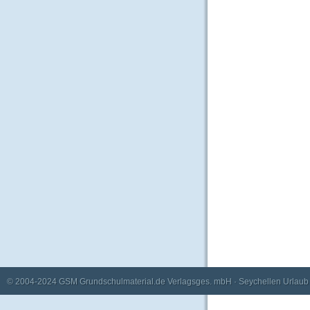
© 2004-2024
GSM Grundschulmaterial.de Verlagsges. mbH
·
Seychellen Urlaub