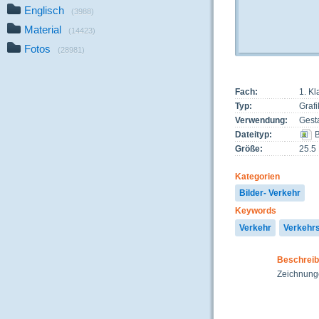
Englisch
(3988)
Material
(14423)
Fotos
(28981)
Fach:
1. K
Typ:
Grafi
Verwendung:
Gest
Dateityp:
B
Größe:
25.5
Kategorien
Bilder- Verkehr
Keywords
Verkehr
Verkehr
Beschrei
Zeichnunge