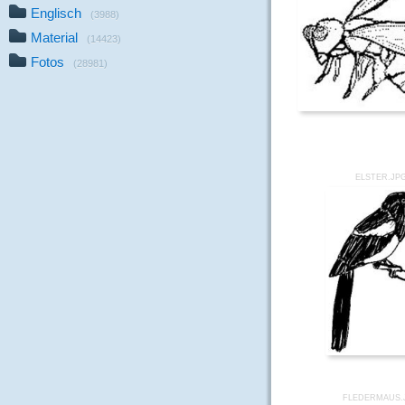
Englisch
(3988)
Material
(14423)
Fotos
(28981)
ELSTER.JP
FLEDERMAUS.