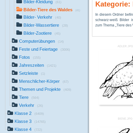
Bilder-Kleidung
Kategorie:
(61)
Bilder-Tiere des Waldes
(41)
In diesem Ordner befi
diesen Bilder
zur Wortschatzer
Bilder- Verkehr
(40)
schwarz-weiß Bilder i
Arbeitsblätter, Plakate o
Bilder-Wassertiere
zum Thema „Tiere des 
werden. Sie können na
(28)
Bilder-Zootiere
(45)
Computerübungen
(14)
ADLER.JPG
Feste und Feiertage
(3006)
Fotos
(155)
Jahreszeiten
(1421)
Setzleiste
(1)
Menschlicher-Körper
(67)
Themen und Projekte
(409)
Tiere
(564)
Verkehr
(26)
Klasse 2
(6409)
BIENE.JPG
Klasse 3
(14765)
Klasse 4
(722)