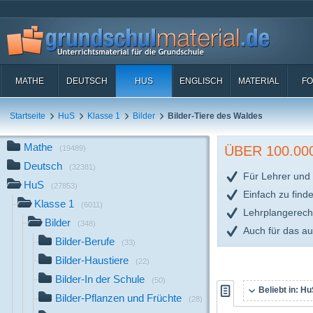
MATHE
DEUTSCH
HUS
ENGLISCH
MATERIAL
FO
Startseite
HuS
Klasse 1
Bilder
Bilder-Tiere des Waldes
Mathe
ÜBER 100.0
(19489)
Deutsch
(32381)
Für Lehrer und 
HuS
(27853)
Einfach zu find
Klasse 1
(6011)
Lehrplangerech
Bilder
(348)
Auch für das a
Bilder-Berufe
(33)
Bilder-Haustiere
(22)
Bilder-In der Schule
(50)
Beliebt in:
HuS
Bilder-Pflanzen und Früchte
(28)