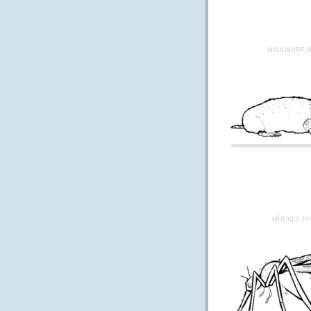
MAULWURF.J
MÜCKE1.JP