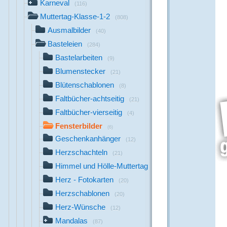
Karneval
(116)
Muttertag-Klasse-1-2
(808)
Ausmalbilder
(40)
Basteleien
(284)
Bastelarbeiten
(9)
Blumenstecker
(21)
Blütenschablonen
(8)
Faltbücher-achtseitig
(21)
Faltbücher-vierseitig
(4)
Fensterbilder
(6)
Geschenkanhänger
(12)
Herzschachteln
(21)
Himmel und Hölle-Muttertag
(24)
Herz - Fotokarten
(20)
Herzschablonen
(20)
Herz-Wünsche
(12)
Mandalas
(87)