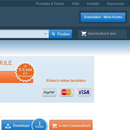
Produkte & Preise
Hilfe
Kontakt
Impressum
Anmelden · Mein Konto
Sammelkorb
leer
HULE
ab
5 Cent
pro
Download
Einfach online bezahlen:
1
Download
in den Sammelkorb
Punkt