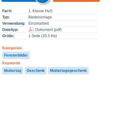
Fach:
1. Klasse HuS
Typ:
Bastelvorlage
Verwendung:
Einzelarbeit
Dateityp:
Dokument
(
pdf
)
Größe:
1 Seite (35.5 Kb)
Kategorien
Fensterbilder
Keywords
Muttertag
Geschenk
Muttertagsgeschenk