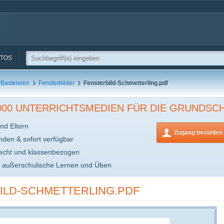
TOS
Basteleien
Fensterbilder
Fensterbild-Schmetterling.pdf
.000 UNTERRICHTSMEDIEN FÜR DIE GRUNDSC
nd Eltern
Zugang bestellen
inden & sofort verfügbar
echt und klassenbezogen
s außerschulische Lernen und Üben
ILD-SCHMETTERLING.PDF