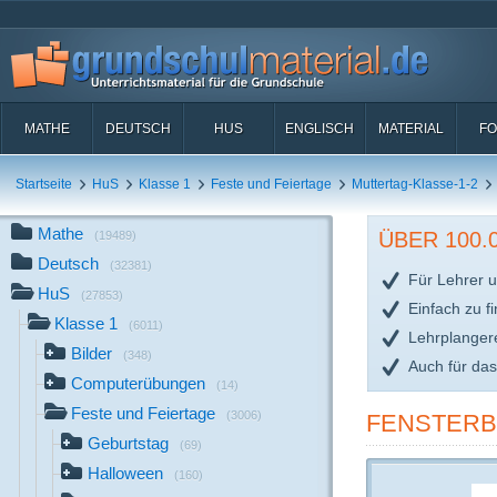
MATHE
DEUTSCH
HUS
ENGLISCH
MATERIAL
FO
Startseite
HuS
Klasse 1
Feste und Feiertage
Muttertag-Klasse-1-2
Mathe
ÜBER 100
(19489)
Deutsch
(32381)
Für Lehrer u
HuS
(27853)
Einfach zu f
Klasse 1
(6011)
Lehrplanger
Bilder
(348)
Auch für da
Computerübungen
(14)
Feste und Feiertage
(3006)
FENSTERB
Geburtstag
(69)
Halloween
(160)